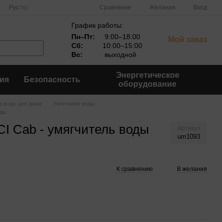
Сравнение
Рус
Укр
Желания
Вход
График работы:
Пн–Пт:
9:00–18:00
Мой заказ
Сб:
10:00–15:00
Вс:
выходной
Энергетическое
ия
Безопасность
оборудование
а воды для дома
Умягчение воды
оды
CI Cab - умягчитель воды
Артикул
um1093
К сравнению
В желания