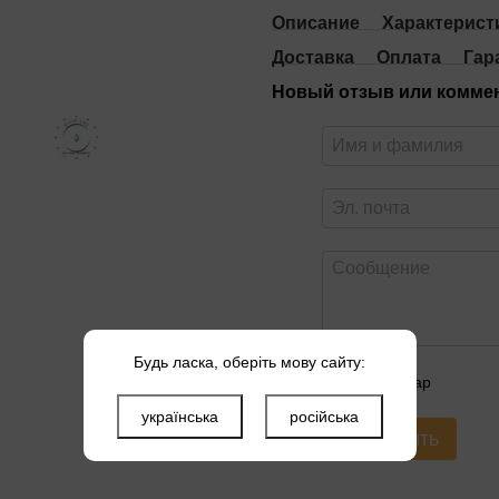
Описание
Характерист
Доставка
Оплата
Гар
Новый отзыв или комме
Будь ласка, оберіть мову сайту:
Оцените товар
українська
російська
Отправить