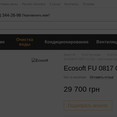
птовые цены
Расчет объекта
Статьи
Контакты
Отзывы
) 344-26-96
Перезвонить вам?
Очистка
ие
Кондиционирование
Вентиляц
воды
Aqua Life
Очистка воды
Очистк
Ecosoft FU 0817 CI Cab - умягчитель в
Ecosoft FU 0817 
Нет в наличии
Оставить отзыв
29 700 грн
Подобрать аналог