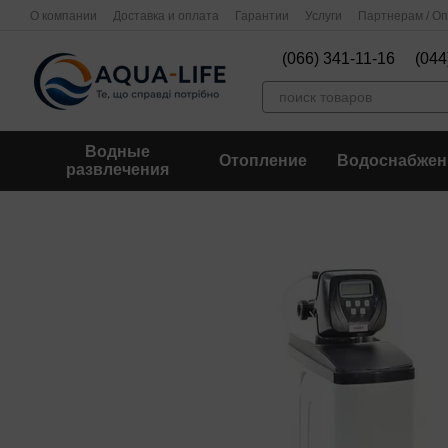
Перейти к основному контенту
О компании
Доставка и оплата
Гарантии
Услуги
Партнерам / О
(066) 341-11-16
(044
Водные
Отопление
Водоснабжен
развлечения