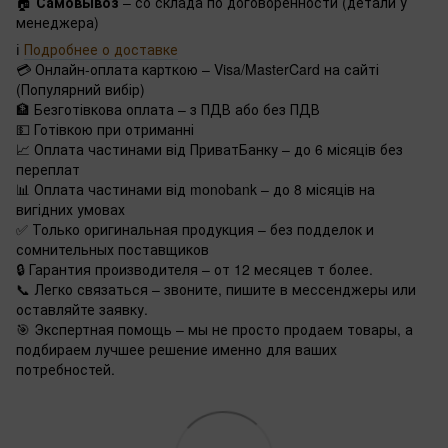
🏠
Самовывоз
– со склада по договоренности (детали у
менеджера)
ℹ️
Подробнее о доставке
💳 Онлайн-оплата карткою – Visa/MasterCard на сайті
(Популярний вибір)
🏦 Безготівкова оплата – з ПДВ або без ПДВ
💵 Готівкою при отриманні
📈 Оплата частинами від ПриватБанку – до 6 місяців без
переплат
📊 Оплата частинами від monobank – до 8 місяців на
вигідних умовах
✅ Только оригинальная продукция – без подделок и
сомнительных поставщиков
🔒 Гарантия производителя – от 12 месяцев т более.
📞 Легко связаться – звоните, пишите в мессенджеры или
оставляйте заявку.
🎯 Экспертная помощь – мы не просто продаем товары, а
подбираем лучшее решение именно для ваших
потребностей.