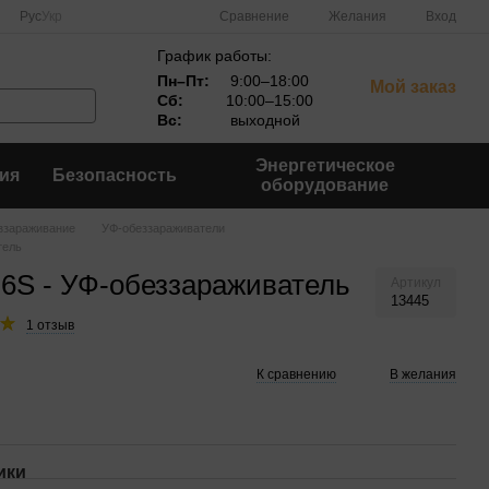
Сравнение
Рус
Укр
Желания
Вход
График работы:
Пн–Пт:
9:00–18:00
Мой заказ
Сб:
10:00–15:00
Вс:
выходной
Энергетическое
ия
Безопасность
оборудование
ззараживание
УФ-обеззараживатели
тель
6S - УФ-обеззараживатель
Артикул
13445
1 отзыв
К сравнению
В желания
ики