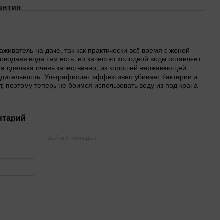
антия
аживатель на даче, так как практически всё время с женой
водная вода там есть, но качество холодной воды оставляет
ма сделана очень качественно, из хорошей нержавеющей
одительность. Ультрафиолет эффективно убивает бактерии и
т, поэтому теперь не боимся использовать воду из-под крана
нтарий
Войти с помощью