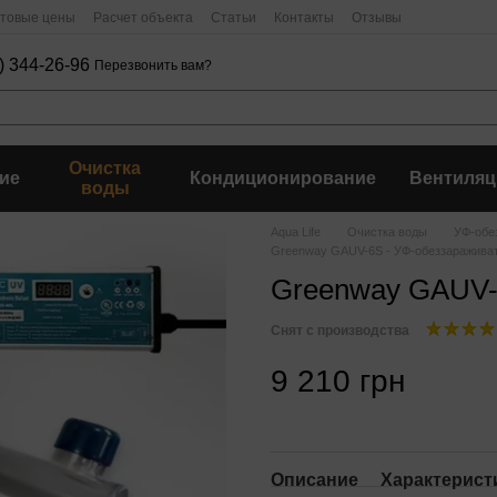
птовые цены
Расчет объекта
Статьи
Контакты
Отзывы
) 344-26-96
Перезвонить вам?
Очистка
ие
Кондиционирование
Вентиляц
воды
Aqua Life
Очистка воды
УФ-обе
Greenway GAUV-6S - УФ-обеззаражива
Greenway GAUV-
Снят с производства
9 210 грн
Описание
Характерист