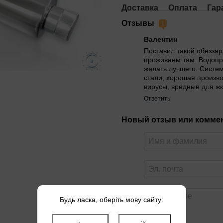
Доставка
Оплата
Гар
Отзывы
1
Валентин
Поставил такой обеззар
проживаем там. Водопро
желать лучшего. Систе
стали, хорошая произв
вирусы, вредные для жк
Ответить
Новый отзыв или комме
Будь ласка, оберіть мову сайту: