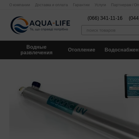
Перейти к основному контенту
О компании
Доставка и оплата
Гарантии
Услуги
Партнерам / О
(066) 341-11-16
(044
Водные
Отопление
Водоснабжен
развлечения