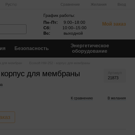
Сравнение
Рус
Укр
Желания
Вход
График работы:
Пн–Пт:
9:00–18:00
Мой заказ
Сб:
10:00–15:00
Вс:
выходной
Энергетическое
ия
Безопасность
оборудование
а для мембран
Ecosoft HM-252 - корпус для мембраны
- корпус для мембраны
Артикул
21873
ва
К сравнению
В желания
аказ