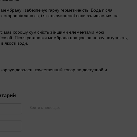
 мембрану і забезпечує гарну герметичність. Вода після
х сторонніх запахів, і якість очищеної води залишається на
с має хорошу сумісність з іншими елементами моєї
Ecosoft. Після установки мембрана працює на повну потужність,
 в якості води.
 корпус-доволен, качественный товар по доступной и
нтарий
Войти с помощью