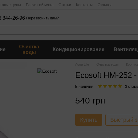
птовые цены
Расчет объекта
Статьи
Контакты
Отзывы
) 344-26-96
Перезвонить вам?
Очистка
ие
Кондиционирование
Вентиляц
воды
Aqua Life
Очистка воды
Корпус
Ecosoft HM-252 
В наличии
3 отзы
540 грн
Купить
Быстрый з