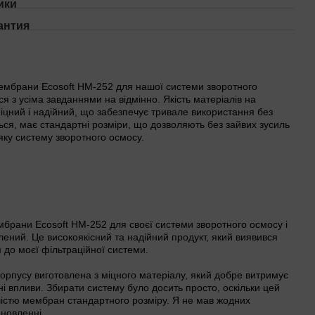
ики
антия
ембрани Ecosoft HM-252 для нашої системи зворотного
ся з усіма завданнями на відмінно. Якість матеріалів на
міцний і надійний, що забезпечує тривале використання без
ься, має стандартні розміри, що дозволяють без зайвих зусиль
яку систему зворотного осмосу.
брани Ecosoft HM-252 для своєї системи зворотного осмосу і
ений. Це високоякісний та надійний продукт, який виявився
до моєї фільтраційної системи.
корпусу виготовлена з міцного матеріалу, який добре витримує
шні впливи. Збирати систему було досить просто, оскільки цей
ьшістю мембран стандартного розміру. Я не мав жодних
ановленні.