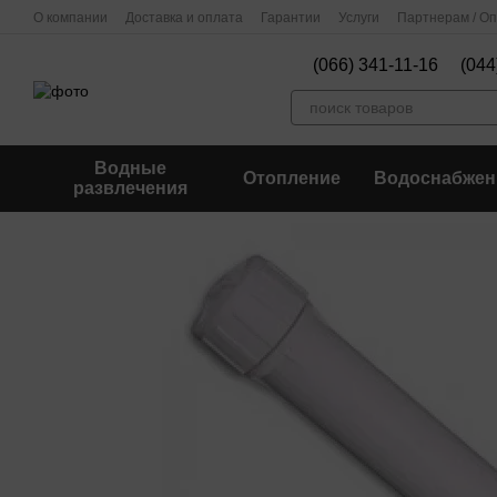
Перейти к основному контенту
О компании
Доставка и оплата
Гарантии
Услуги
Партнерам / О
(066) 341-11-16
(044
Водные
Отопление
Водоснабжен
развлечения