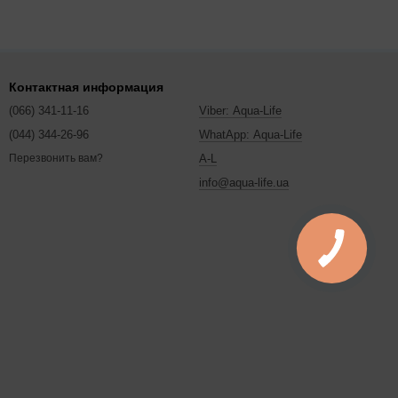
Контактная информация
(066) 341-11-16
Viber: Aqua-Life
(044) 344-26-96
WhatApp: Aqua-Life
A-L
Перезвонить вам?
info@aqua-life.ua