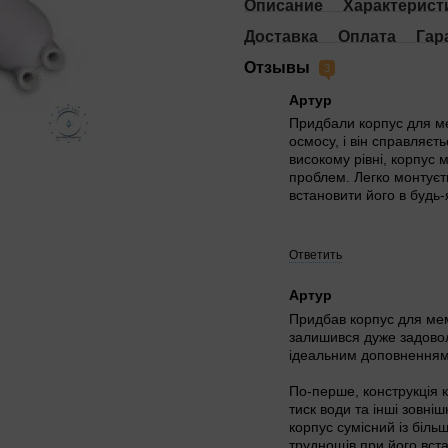
Описание
Характерист
Доставка
Оплата
Гар
Отзывы
3
Артур
Придбали корпус для м
осмосу, і він справляєть
високому рівні, корпус 
проблем. Легко монтуєт
встановити його в будь-
Ответить
Артур
Придбав корпус для мем
залишився дуже задовол
ідеальним доповненням 
По-перше, конструкція 
тиск води та інші зовні
корпус сумісний із біл
труднощів при його вст