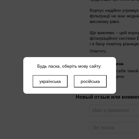
Корпус надійно утримує
фільтрації не має жодни
високому рівні.
Що важливо – цей корпу
фільтраційної системи 
і я бачу помітну різницю
Ответить
Марина Витина
Будь ласка, оберіть мову сайту:
Муж заказал себе такой
адекватной цене.
українська
російська
Ответить
Новый отзыв или комме