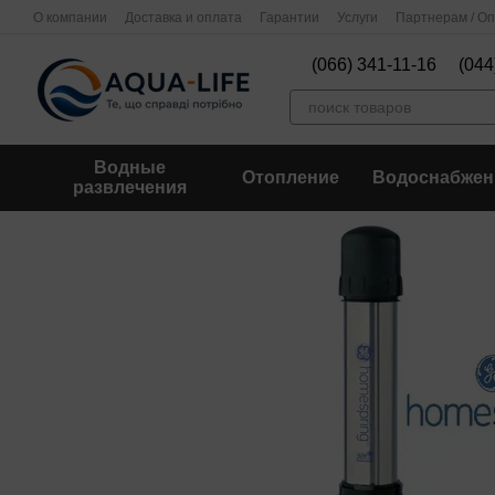
Перейти к основному контенту
О компании
Доставка и оплата
Гарантии
Услуги
Партнерам / О
(066) 341-11-16
(044
Водные
Отопление
Водоснабжен
развлечения