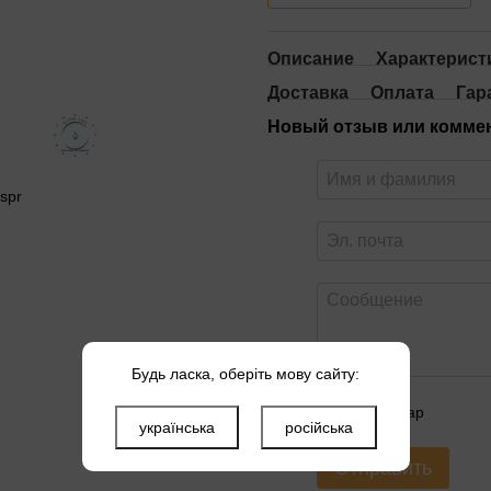
Описание
Характерист
Доставка
Оплата
Гар
Новый отзыв или комме
Будь ласка, оберіть мову сайту:
Оцените товар
українська
російська
Отправить