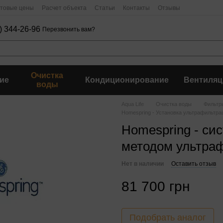
птовые цены
Расчет объекта
Статьи
Контакты
Отзывы
) 344-26-96
Перезвонить вам?
Очистка
ие
Кондиционирование
Вентиляц
воды
Aqua Life
Очистка воды
Фильтр
Homespring - Установка ультрафильтра
Homespring - си
методом ультра
Нет в наличии
Оставить отзыв
81 700 грн
Подобрать аналог