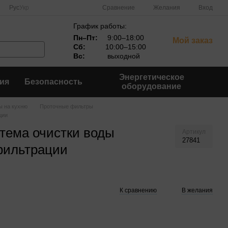
Сравнение
Рус
Укр
Желания
Вход
График работы:
Пн–Пт:
9:00–18:00
Мой заказ
Сб:
10:00–15:00
Вс:
выходной
Энергетическое
ия
Безопасность
оборудование
ы на кухню
Проточные фильтры
ции
стема очистки воды
Артикул
27841
фильтрации
К сравнению
В желания