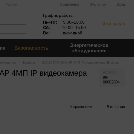
Сравнение
Рус
Укр
Желания
Вход
График работы:
Пн–Пт:
9:00–18:00
Мой заказ
Сб:
10:00–15:00
Вс:
выходной
Энергетическое
ия
Безопасность
оборудование
аблюдение
Камеры
iDS-2CD7046G0-AP 4МП IP видеокамера Hikvision
AP 4МП IP видеокамера
Артикул
99-
00002804
е
К сравнению
В желания