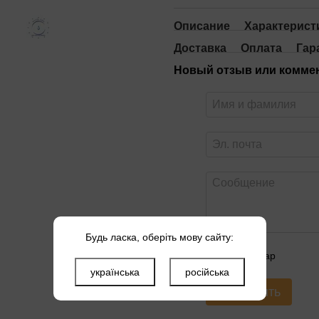
Описание
Характерист
Доставка
Оплата
Гар
Новый отзыв или комме
Будь ласка, оберіть мову сайту:
Оцените товар
українська
російська
Отправить