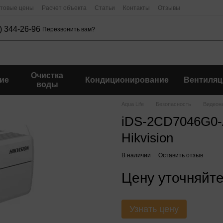
птовые цены
Расчет объекта
Статьи
Контакты
Отзывы
) 344-26-96
Перезвонить вам?
Очистка
ие
Кондиционирование
Вентиляц
воды
Aqua Life
Безопасность
Видеон
iDS-2CD7046G0-
Hikvision
В наличии
Оставить отзыв
Цену уточняйт
Узнать цену