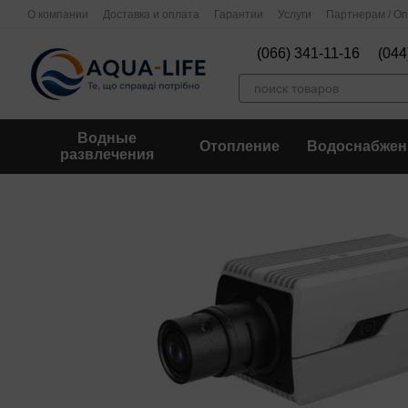
Перейти к основному контенту
О компании
Доставка и оплата
Гарантии
Услуги
Партнерам / О
(066) 341-11-16
(044
Водные
Отопление
Водоснабжен
развлечения