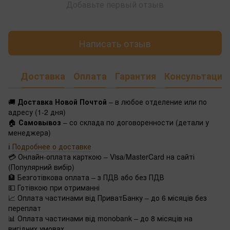
Добавьте первый отзыв
Написать отзыв
Доставка
Оплата
Гарантия
Консультация
🚚
Доставка Новой Почтой
– в любое отделение или по
адресу (1-2 дня)
🏠
Самовывоз
– со склада по договоренности (детали у
менеджера)
ℹ️
Подробнее о доставке
💳 Онлайн-оплата карткою – Visa/MasterCard на сайті
(Популярний вибір)
🏦 Безготівкова оплата – з ПДВ або без ПДВ
💵 Готівкою при отриманні
📈 Оплата частинами від ПриватБанку – до 6 місяців без
переплат
📊 Оплата частинами від monobank – до 8 місяців на
вигідних умовах