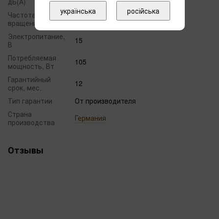
дБ(А)
українська
російська
Частота
3610
вращения
Электропитание,
15
В
Потребляемая
105
мощность, Вт
Гарантийный
12
срок, мес.
Тип гарантии
От производителя
Страна
Германия
производства
Отзывы