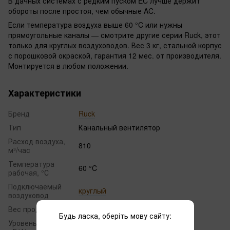
В дачных системах с редким пуском EC лучше держит
обороты после простоя, чем обычные AC.
Если температура воздуха выше 60 °C или нужны
прямоугольные каналы — смотрите другие серии Ruck, этот
только для круглых воздуховодов. Вес 3 кг, стальной корпус
с порошковой окраской, гарантия 12 мес. от производителя.
Монтируется в любом положении.
Характеристики
Бренд
Ruck
Тип
Канальный вентилятор
Расход воздуха,
810
м³/час
Температура
60 °C
рабочая, °С
Подключаемый
круглый
воздуховод
Вес продукта, кг
3.0
Будь ласка, оберіть мову сайту:
Уровень шума,
76