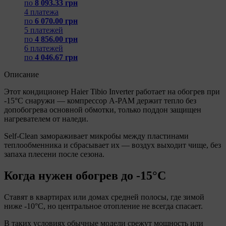
по
8 093.33 грн
4 платежа
по
6 070.00 грн
5 платежей
по
4 856.00 грн
6 платежей
по
4 046.67 грн
Описание
Этот кондиционер Haier Tibio Inverter работает на обогрев при
-15°C снаружи — компрессор A-PAM держит тепло без
допобогрева основной обмотки, только поддон защищен
нагревателем от наледи.
Self-Clean замораживает микробы между пластинами
теплообменника и сбрасывает их — воздух выходит чище, без
запаха плесени после сезона.
Когда нужен обогрев до -15°C
Ставят в квартирах или домах средней полосы, где зимой
ниже -10°C, но центральное отопление не всегда спасает.
В таких условиях обычные модели срежут мощность или