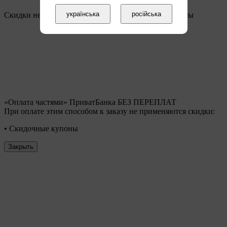
українська
російська
Скидки не применяются при текущем способе оплаты
«Оплата частями» ПриватБанка БЕЗ ПЕРЕПЛАТ
При оплате этим способом к заказу не применяются скидки:
• Скидочные купоны
Закрыть