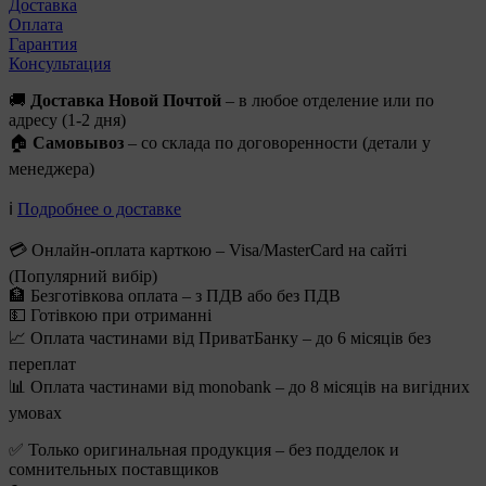
Доставка
Оплата
Гарантия
Консультация
🚚
Доставка Новой Почтой
– в любое отделение или по
адресу (1-2 дня)
🏠
Самовывоз
– со склада по договоренности (детали у
менеджера)
ℹ️
Подробнее о доставке
💳 Онлайн-оплата карткою – Visa/MasterCard на сайті
(Популярний вибір)
🏦 Безготівкова оплата – з ПДВ або без ПДВ
💵 Готівкою при отриманні
📈 Оплата частинами від ПриватБанку – до 6 місяців без
переплат
📊 Оплата частинами від monobank – до 8 місяців на вигідних
умовах
✅ Только оригинальная продукция – без подделок и
сомнительных поставщиков