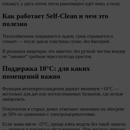
откажут, а здесь поток тепла равномерно идет вниз, к полу.
Как работает Self-Clean и чем это
полезно
Теплообменник покрывается льдом, грязь отрывается и
стекает — после цикла пластины сухие, без бактерий.
В реальных квартирах это заметно: без ручной чистки кондер
не "завонял" грибком через полгода простоя.
Поддержка 10°C: для каких
помещений важно
Функция антипереохлаждения держит минимум +10°C —
актуально для дач или неотапливаемых балконов, где нельзя
заморозить.
Покупатели в старых домах отмечают экономию на обогреве
до 50% по сравнению с электронагревателями.
Если зимы мягче -15°C, проще взять модель без такой защиты
— дешевле в покупке и обслуживании. При жестких морозах