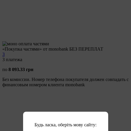
«Покупка частями» от monobank БЕЗ ПЕРЕПЛАТ
3
3
платежа
по
8 093.33 грн
Без комиссии. Номер телефона покупателя должен совпадать с
финансовым номером клиента monobank
Будь ласка, оберіть мову сайту: