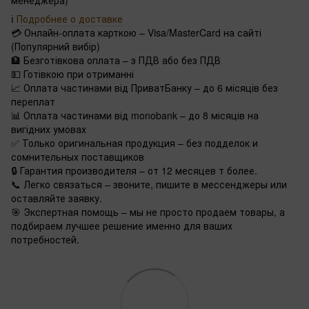
ℹ️
Подробнее о доставке
💳 Онлайн-оплата карткою – Visa/MasterCard на сайті
(Популярний вибір)
🏦 Безготівкова оплата – з ПДВ або без ПДВ
💵 Готівкою при отриманні
📈 Оплата частинами від ПриватБанку – до 6 місяців без
переплат
📊 Оплата частинами від monobank – до 8 місяців на
вигідних умовах
✅ Только оригинальная продукция – без подделок и
сомнительных поставщиков
🔒 Гарантия производителя – от 12 месяцев т более.
📞 Легко связаться – звоните, пишите в мессенджеры или
оставляйте заявку.
🎯 Экспертная помощь – мы не просто продаем товары, а
подбираем лучшее решение именно для ваших
потребностей.