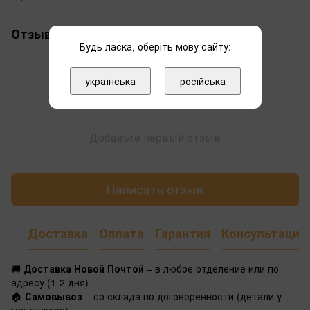
Отзывы
Будь ласка, оберіть мову сайту:
українська
російська
Добавьте первый отзыв
Написать отзыв
Доставка
Оплата
Гарантия
Консультация
🚚
Доставка Новой Почтой
– в любое отделение или по
адресу (1-2 дня)
🏠
Самовывоз
– со склада по договоренности (детали у
менеджера)