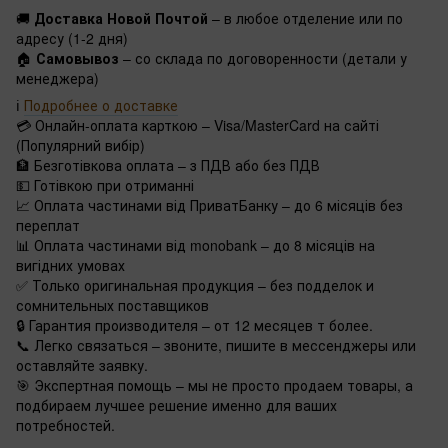
🚚
Доставка Новой Почтой
– в любое отделение или по
адресу (1-2 дня)
🏠
Самовывоз
– со склада по договоренности (детали у
менеджера)
ℹ️
Подробнее о доставке
💳 Онлайн-оплата карткою – Visa/MasterCard на сайті
(Популярний вибір)
🏦 Безготівкова оплата – з ПДВ або без ПДВ
💵 Готівкою при отриманні
📈 Оплата частинами від ПриватБанку – до 6 місяців без
переплат
📊 Оплата частинами від monobank – до 8 місяців на
вигідних умовах
✅ Только оригинальная продукция – без подделок и
сомнительных поставщиков
🔒 Гарантия производителя – от 12 месяцев т более.
📞 Легко связаться – звоните, пишите в мессенджеры или
оставляйте заявку.
🎯 Экспертная помощь – мы не просто продаем товары, а
подбираем лучшее решение именно для ваших
потребностей.