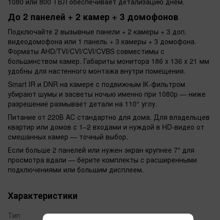
1080 или 800 ТВЛ обеспечивает детализацию днем.
До 2 панелей + 2 камер + 3 домофонов
Подключайте 2 вызывные панели + 2 камеры + 3 доп.
видеодомофона или 1 панель + 3 камеры + 3 домофона.
Форматы AHD/TVI/CVI/CVI/CVBS совместимы с
большинством камер. Габариты монитора 186 х 136 х 21 мм
удобны для настенного монтажа внутри помещения.
Smart IR и DNR на камере с подвижным ІК-фильтром
убирают шумы и засветы ночью именно при 1080p — ниже
разрешение размывает детали на 110° углу.
Питание от 220В AC стандартно для дома. Для владельцев
квартир или домов с 1–2 входами и нуждой в HD-видео от
смешанных камер — точный выбор.
Если больше 2 панелей или нужен экран крупнее 7" для
просмотра вдали — берите комплекты с расширенными
подключениями или большим дисплеем.
Характеристики
Тип
Аналоговый