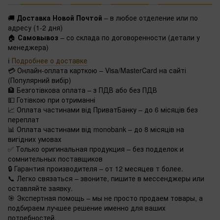
🚚
Доставка Новой Почтой
– в любое отделение или по
адресу (1-2 дня)
🏠
Самовывоз
– со склада по договоренности (детали у
менеджера)
ℹ️
Подробнее о доставке
💳 Онлайн-оплата карткою – Visa/MasterCard на сайті
(Популярний вибір)
🏦 Безготівкова оплата – з ПДВ або без ПДВ
💵 Готівкою при отриманні
📈 Оплата частинами від ПриватБанку – до 6 місяців без
переплат
📊 Оплата частинами від monobank – до 8 місяців на
вигідних умовах
✅ Только оригинальная продукция – без подделок и
сомнительных поставщиков
🔒 Гарантия производителя – от 12 месяцев т более.
📞 Легко связаться – звоните, пишите в мессенджеры или
оставляйте заявку.
🎯 Экспертная помощь – мы не просто продаем товары, а
подбираем лучшее решение именно для ваших
потребностей.