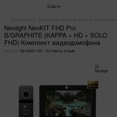
Безопасность
Домофоны, контроль доступа
Комплекты 
Neolight NeoKIT FHD Pro
B/GRAPHITE (KAPPA + HD + SOLO
FHD) Комплект видеодомофона
Артикул:
99-00021150
Оставить отзыв