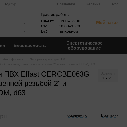
Сравнение
Рус
Укр
Желания
Вход
График работы:
Пн–Пт:
9:00–18:00
Мой заказ
Сб:
10:00–15:00
Вс:
выходной
Энергетическое
ия
Безопасность
оборудование
Трубы и фитинги
Запорная арматура ПВХ
3G шаровый, с внутренней резьбой 2" и уплотнением EPDM, d63
н ПВХ Effast CERCBE063G
Артикул
36734
ренней резьбой 2" и
DM, d63
грн
К сравнению
В желания