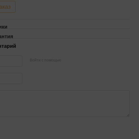
аказ
ики
антия
нтарий
Войти с помощью