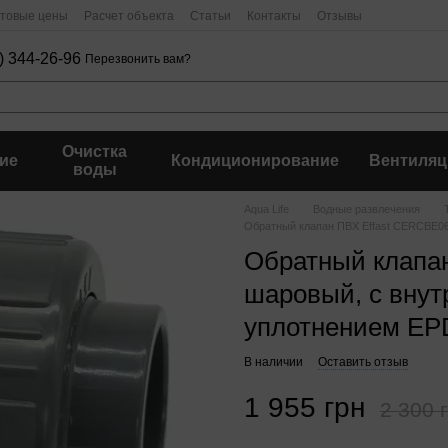
птовые цены
Расчет объекта
Статьи
Контакты
Отзывы
) 344-26-96
Перезвонить вам?
Очистка
ие
Кондиционирование
Вентиляц
воды
Aqua Life
Водные развлечения
Обратный клапан ПВХ Effast CERCBE06
Обратный клапа
шаровый, с внут
уплотнением EP
В наличии
Оставить отзыв
1 955 грн
2 300 