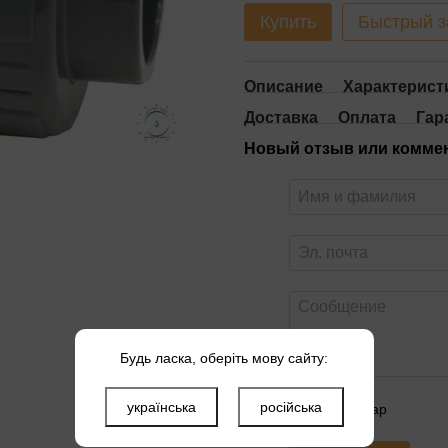
Купить
Быстрый з
Описание
Характерист
Доставка
Оплата
Гар
Новый отзыв или комме
Будь ласка, оберіть мову сайту:
українська
російська
Оцените товар