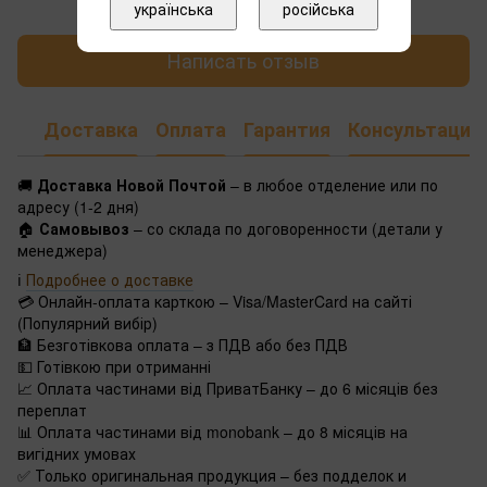
українська
російська
Написать отзыв
Доставка
Оплата
Гарантия
Консультация
🚚
Доставка Новой Почтой
– в любое отделение или по
адресу (1-2 дня)
🏠
Самовывоз
– со склада по договоренности (детали у
менеджера)
ℹ️
Подробнее о доставке
💳 Онлайн-оплата карткою – Visa/MasterCard на сайті
(Популярний вибір)
🏦 Безготівкова оплата – з ПДВ або без ПДВ
💵 Готівкою при отриманні
📈 Оплата частинами від ПриватБанку – до 6 місяців без
переплат
📊 Оплата частинами від monobank – до 8 місяців на
вигідних умовах
✅ Только оригинальная продукция – без подделок и