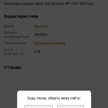
Прокладка крышки фильтра Aquaviva AP 1050-2000 мм.
Характеристики
Бренд
Aquaviva
Артикул
3900234
производителя
Тип запчасти
Прокладка/резинка
Вес в
0.05
упаковке, кг
Отзывы
Будь ласка, оберіть мову сайту:
Добавьте первый отзыв