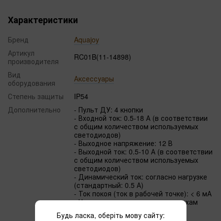
Характеристики
Бренд
Aquajoy
Артикул
RC01B(11-14898)
производителя
Вид
Аксессуары
оборудования
Степень защиты
IP54
Дополнительно
- Пульт ДУ: 4 кнопки
- Входной ток: 0.5-18 А (в соответствии
с общим количеством используемых
светодиодов)
- Выходное напряжение: 12 В
- Выходной ток: 0.5-10 А (в соответствии
с общим количеством используемых
светодиодов)
- Динамический ток: согласно нагрузке
(стандартный: 0.5 А)
- Ток покоя (ток в рабочей точке): < 6 мА
- Чувствительность к радиопомехам
(дБм): 101
Будь ласка, оберіть мову сайту:
- Выдаваемая мощность: 220 VA