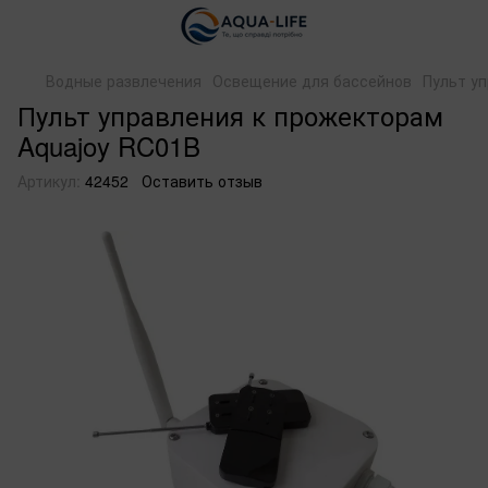
Водные развлечения
Освещение для бассейнов
Пульт у
Пульт управления к прожекторам
Aquajoy RC01B
Артикул:
42452
Оставить отзыв