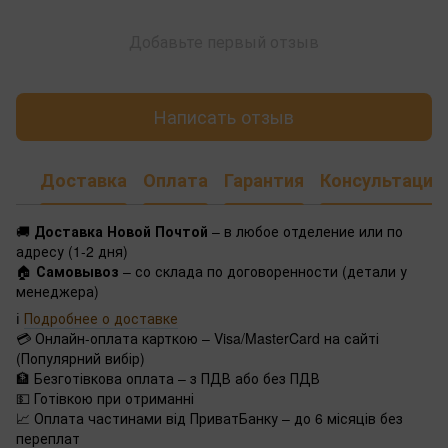
Добавьте первый отзыв
Написать отзыв
Доставка
Оплата
Гарантия
Консультация
🚚
Доставка Новой Почтой
– в любое отделение или по
адресу (1-2 дня)
🏠
Самовывоз
– со склада по договоренности (детали у
менеджера)
ℹ️
Подробнее о доставке
💳 Онлайн-оплата карткою – Visa/MasterCard на сайті
(Популярний вибір)
🏦 Безготівкова оплата – з ПДВ або без ПДВ
💵 Готівкою при отриманні
📈 Оплата частинами від ПриватБанку – до 6 місяців без
переплат