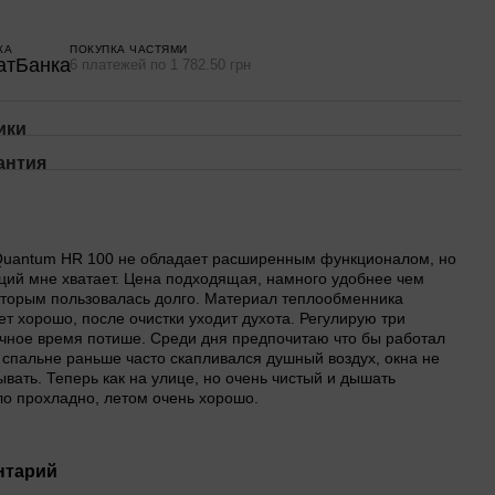
КА
ПОКУПКА ЧАСТЯМИ
6 платежей по 1 782.50 грн
ики
антия
 Quantum HR 100 не обладает расширенным функционалом, но
ий мне хватает. Цена подходящая, намного удобнее чем
оторым пользовалась долго. Материал теплообменника
т хорошо, после очистки уходит духота. Регулирую три
очное время потише. Среди дня предпочитаю что бы работал
 спальне раньше часто скапливался душный воздух, окна не
вать. Теперь как на улице, но очень чистый и дышать
ло прохладно, летом очень хорошо.
нтарий