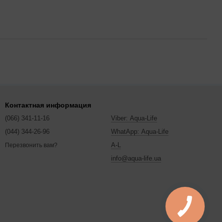
Контактная информация
(066) 341-11-16
Viber: Aqua-Life
(044) 344-26-96
WhatApp: Aqua-Life
A-L
Перезвонить вам?
info@aqua-life.ua