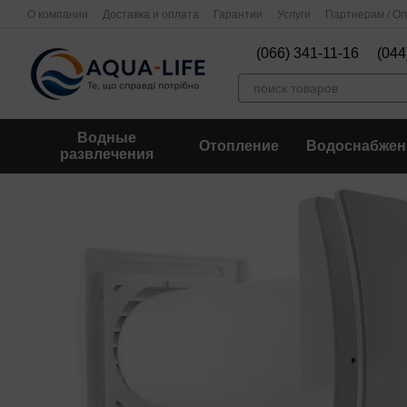
Перейти к основному контенту
О компании
Доставка и оплата
Гарантии
Услуги
Партнерам / О
(066) 341-11-16
(044
Водные
Отопление
Водоснабжен
развлечения