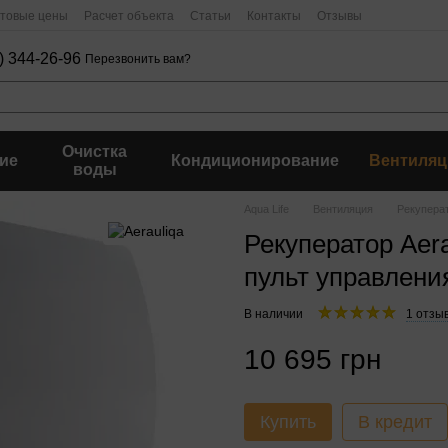
птовые цены
Расчет объекта
Статьи
Контакты
Отзывы
) 344-26-96
Перезвонить вам?
Очистка
ие
Кондиционирование
Вентиляц
воды
Aqua Life
Вентиляция
Рекупера
Рекуператор Aer
пульт управлен
В наличии
1 отзы
10 695 грн
Купить
В кредит