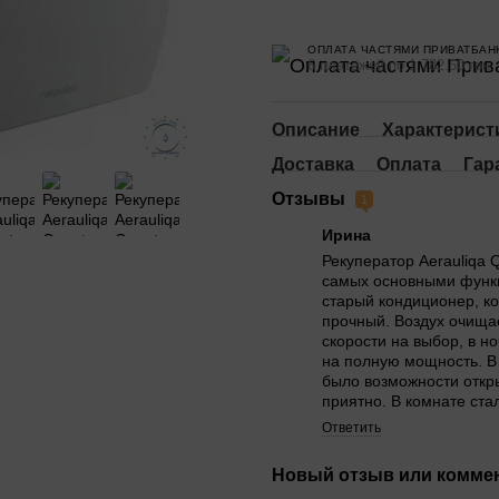
ОПЛАТА ЧАСТЯМИ ПРИВАТБАН
6 платежей по 1 782.50 грн
Описание
Характерист
Доставка
Оплата
Гар
Отзывы
1
Ирина
Рекуператор Aerauliqa
самых основными функц
старый кондиционер, к
прочный. Воздух очищае
скорости на выбор, в н
на полную мощность. В
было возможности откры
приятно. В комнате ста
Ответить
Новый отзыв или комме