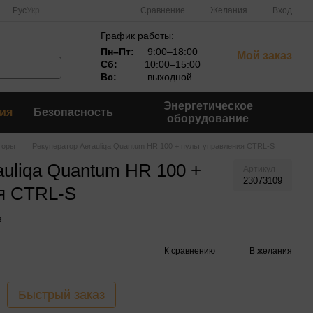
Сравнение
Рус
Укр
Желания
Вход
График работы:
Пн–Пт:
9:00–18:00
Мой заказ
Сб:
10:00–15:00
Вс:
выходной
Энергетическое
ия
Безопасность
оборудование
торы
Рекуператор Aerauliqa Quantum HR 100 + пульт управления CTRL-S
auliqa Quantum HR 100 +
Артикул
23073109
ия CTRL-S
в
К сравнению
В желания
Быстрый заказ