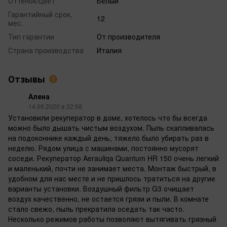
Оттенок/цвет
Белый
Гарантийный срок,
12
мес.
Тип гарантии
От производителя
Страна производства
Италия
Отзывы
1
Алена
14.09.2020 в 22:58
Установили рекуператор в доме, хотелось что бы всегда
можно было дышать чистым воздухом. Пыль скапливалась
на подоконнике каждый день, тяжело было убирать раз в
неделю. Рядом улица с машинами, постоянно мусорят
соседи. Рекуператор Aerauliqa Quantum HR 150 очень легкий
и маленький, почти не занимает места. Монтаж быстрый, в
удобном для нас месте и не пришлось тратиться на другие
варианты установки. Воздушный фильтр G3 очищает
воздух качественно, не остается грязи и пыли. В комнате
стало свежо, пыль прекратила оседать так часто.
Несколько режимов работы позволяют вытягивать грязный