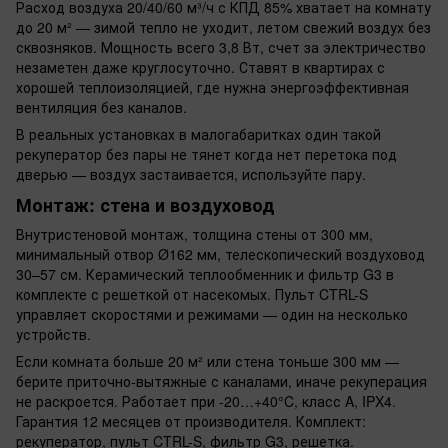
Расход воздуха 20/40/60 м³/ч с КПД 85% хватает на комнату
до 20 м² — зимой тепло не уходит, летом свежий воздух без
сквозняков. Мощность всего 3,8 Вт, счет за электричество
незаметен даже круглосуточно. Ставят в квартирах с
хорошей теплоизоляцией, где нужна энергоэффективная
вентиляция без каналов.
В реальных установках в малогабаритках один такой
рекуператор без пары не тянет когда нет перетока под
дверью — воздух застаивается, используйте пару.
Монтаж: стена и воздуховод
Внутристеновой монтаж, толщина стены от 300 мм,
минимальный отвор Ø162 мм, телескопический воздуховод
30–57 см. Керамический теплообменник и фильтр G3 в
комплекте с решеткой от насекомых. Пульт CTRL-S
управляет скоростями и режимами — один на несколько
устройств.
Если комната больше 20 м² или стена тоньше 300 мм —
берите приточно-вытяжные с каналами, иначе рекуперация
не раскроется. Работает при -20…+40°C, класс A, IPX4.
Гарантия 12 месяцев от производителя. Комплект:
рекуператор, пульт CTRL-S, фильтр G3, решетка.