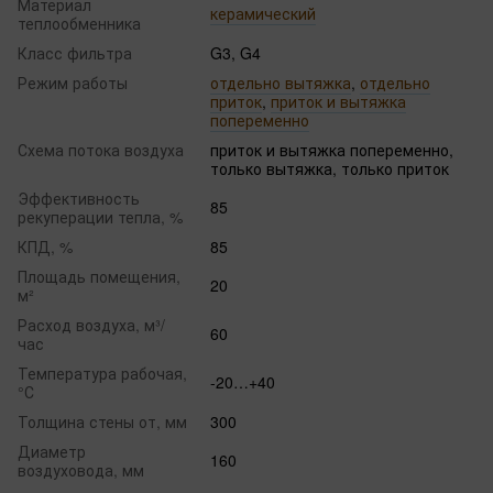
Материал
керамический
теплообменника
Класс фильтра
G3, G4
Режим работы
отдельно вытяжка
,
отдельно
приток
,
приток и вытяжка
попеременно
Схема потока воздуха
приток и вытяжка попеременно,
только вытяжка, только приток
Эффективность
85
рекуперации тепла, %
КПД, %
85
Площадь помещения,
20
м²
Расход воздуха, м³/
60
час
Температура рабочая,
-20…+40
°С
Толщина стены от, мм
300
Диаметр
160
воздуховода, мм