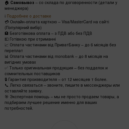
🏠
Самовывоз
– со склада по договоренности (детали у
менеджера)
ℹ️
Подробнее о доставке
💳 Онлайн-оплата карткою – Visa/MasterCard на сайті
(Популярний вибір)
🏦 Безготівкова оплата – з ПДВ або без ПДВ
💵 Готівкою при отриманні
📈 Оплата частинами від ПриватБанку – до 6 місяців без
переплат
📊 Оплата частинами від monobank – до 8 місяців на
вигідних умовах
✅ Только оригинальная продукция – без подделок и
сомнительных поставщиков
🔒 Гарантия производителя – от 12 месяцев т более.
📞 Легко связаться – звоните, пишите в мессенджеры или
оставляйте заявку.
🎯 Экспертная помощь – мы не просто продаем товары, а
подбираем лучшее решение именно для ваших
потребностей.