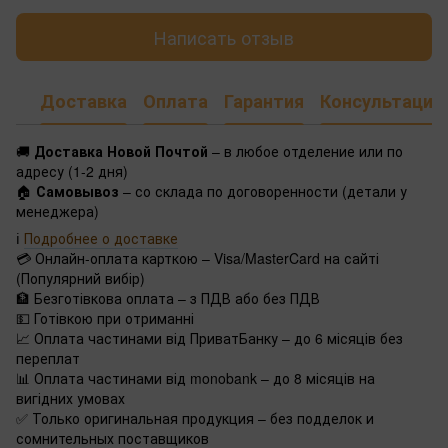
Написать отзыв
Доставка
Оплата
Гарантия
Консультация
🚚
Доставка Новой Почтой
– в любое отделение или по
адресу (1-2 дня)
🏠
Самовывоз
– со склада по договоренности (детали у
менеджера)
ℹ️
Подробнее о доставке
💳 Онлайн-оплата карткою – Visa/MasterCard на сайті
(Популярний вибір)
🏦 Безготівкова оплата – з ПДВ або без ПДВ
💵 Готівкою при отриманні
📈 Оплата частинами від ПриватБанку – до 6 місяців без
переплат
📊 Оплата частинами від monobank – до 8 місяців на
вигідних умовах
✅ Только оригинальная продукция – без подделок и
сомнительных поставщиков