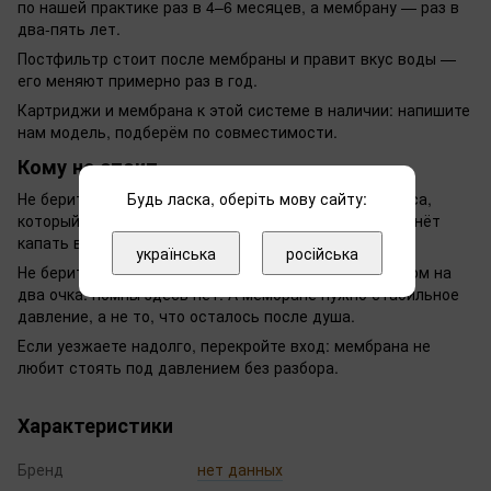
по нашей практике раз в 4–6 месяцев, а мембрану — раз в
два-пять лет.
Постфильтр стоит после мембраны и правит вкус воды —
его меняют примерно раз в год.
Картриджи и мембрана к этой системе в наличии: напишите
нам модель, подберём по совместимости.
Кому не стоит
Будь ласка, оберіть мову сайту:
Не берите без бака, если напор в доме слабый: запаса,
который сгладил бы просадку, здесь нет — кран начнёт
капать вместо струи.
українська
російська
Не берите, если у вас скважина с гидроаккумулятором на
два очка: помпы здесь нет. А мембране нужно стабильное
давление, а не то, что осталось после душа.
Если уезжаете надолго, перекройте вход: мембрана не
любит стоять под давлением без разбора.
Характеристики
Бренд
нет данных