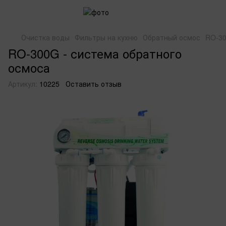
Очистка воды
Фильтры на кухню
Обратный осмос
RO-30
RO-300G - система обратного
осмоса
Артикул:
10225
Оставить отзыв