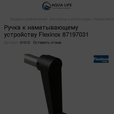
Водные развлечения
Бассейны и аксессуары
Накрытия н
Ручка к наматывающему
устройству Flexinox 87197031
Артикул:
41012
Оставить отзыв