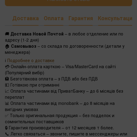
Доставка
Оплата
Гарантия
Консультация
🚚
Доставка Новой Почтой
– в любое отделение или по
адресу (1-2 дня)
🏠
Самовывоз
– со склада по договоренности (детали у
менеджера)
ℹ️
Подробнее о доставке
💳 Онлайн-оплата карткою – Visa/MasterCard на сайті
(Популярний вибір)
🏦 Безготівкова оплата – з ПДВ або без ПДВ
💵 Готівкою при отриманні
📈 Оплата частинами від ПриватБанку – до 6 місяців без
переплат
📊 Оплата частинами від monobank – до 8 місяців на
вигідних умовах
✅ Только оригинальная продукция – без подделок и
сомнительных поставщиков
🔒 Гарантия производителя – от 12 месяцев т более.
📞 Легко связаться – звоните, пишите в мессенджеры или