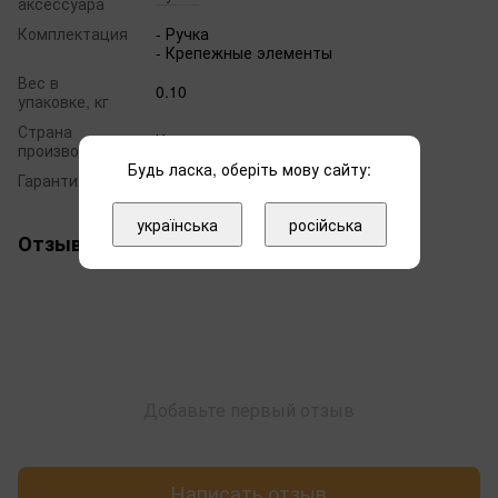
аксессуара
Комплектация
- Ручка
- Крепежные элементы
Вес в
0.10
упаковке, кг
Страна
Испания
производитель
Будь ласка, оберіть мову сайту:
Гарантия
12 месяцев
українська
російська
Отзывы
Добавьте первый отзыв
Написать отзыв