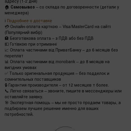
адресу (1-2 дня)
🏠
Самовывоз
– со склада по договоренности (детали у
менеджера)
ℹ️
Подробнее о доставке
💳 Онлайн-оплата карткою – Visa/MasterCard на сайті
(Популярний вибір)
🏦 Безготівкова оплата – з ПДВ або без ПДВ
💵 Готівкою при отриманні
📈 Оплата частинами від ПриватБанку – до 6 місяців без
переплат
📊 Оплата частинами від monobank – до 8 місяців на
вигідних умовах
✅ Только оригинальная продукция – без подделок и
сомнительных поставщиков
🔒 Гарантия производителя – от 12 месяцев т более.
📞 Легко связаться – звоните, пишите в мессенджеры или
оставляйте заявку.
🎯 Экспертная помощь – мы не просто продаем товары, а
подбираем лучшее решение именно для ваших
потребностей.