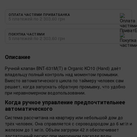
ОПЛАТА ЧАСТЯМИ ПРИВАТБАНКА
5 платежей по 2 303.60 грн
ПОКУПКА ЧАСТЯМИ
5 платежей по 2 303.60 грн
Описание
Ручной клапан BNT-631M(T) в Organic KO10 (Hand) даёт
владельцу полный контроль над моментом промывки.
Вместо автоматического цикла по таймеру человек сам
решает, когда запускать обратную промывку, что удобно
при неравномерном водопользовании.
Когда ручное управление предпочтительнее
автоматического
Система рассчитана на квартиру или небольшой дом до
трёх человек. Она справляется с сероводородом до 6 мг/л и
железом до 1 мг/л. Объём загрузки 42 л обеспечивает
достаточный ресурс при умеренном расходе воды.