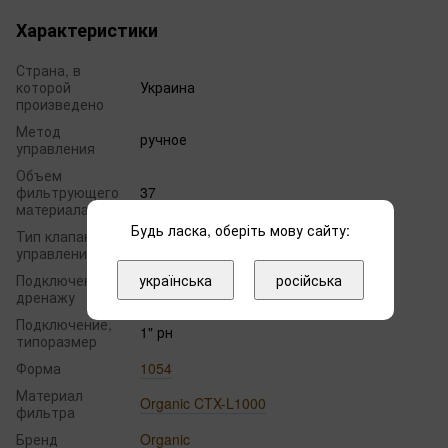
Характеристики
Страна, в
которой
Украина
произведено
Метод
ручное
управления
Объем
фильтрующего
37
мaтериaлa
Будь ласка, оберіть мову сайту:
Тип клапана
ручной
управления
українська
російська
Подключение к
3/4"рн
дренажу
Подключение,
1" рн
типоразмер
Форма
1054
Материал
Organic CTX-L1000
фильтра
Бренд
Organic