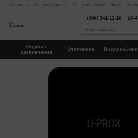
Перейти к основному контенту
О компании
Доставка и оплата
Гарантии
Услуги
Партнерам / О
(066) 341-11-16
(044
Водные
Отопление
Водоснабжен
развлечения