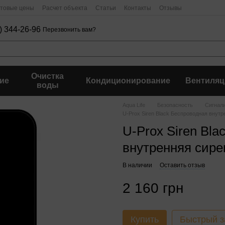
птовые цены
Расчет объекта
Статьи
Контакты
Отзывы
) 344-26-96
Перезвонить вам?
Очистка
ие
Кондиционирование
Вентиляц
воды
Aqua Life
Безопасность
Сигнал
U-Prox Siren Black Беспроводная внутр
U-Prox Siren Bla
внутренняя сире
В наличии
Оставить отзыв
2 160 грн
Купить
Быстрый з