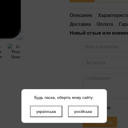
Описание
Характерист
Доставка
Оплата
Гар
Новый отзыв или комме
Будь ласка, оберіть мову сайту:
Оцените товар
українська
російська
Отправить