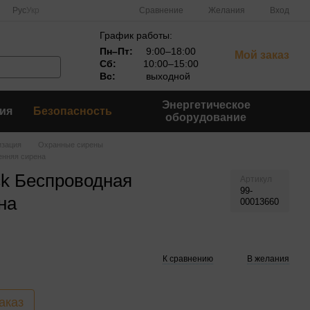
Сравнение
Рус
Укр
Желания
Вход
График работы:
Пн–Пт:
9:00–18:00
Мой заказ
Сб:
10:00–15:00
Вс:
выходной
Энергетическое
ия
Безопасность
оборудование
изация
Охранные сирены
енняя сирена
ck Беспроводная
Артикул
99-
на
00013660
К сравнению
В желания
аказ