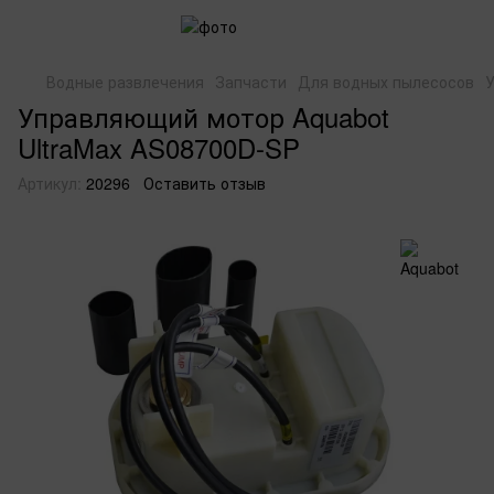
Водные развлечения
Запчасти
Для водных пылесосов
У
Управляющий мотор Aquabot
UltraMax AS08700D-SP
Артикул:
20296
Оставить отзыв