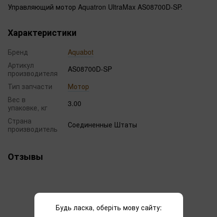
Управляющий мотор Aquatron UltraMax AS08700D-SP.
Характеристики
Бренд
Aquabot
Артикул
AS08700D-SP
производителя
Тип запчасти
Мотор
Вес в
3.00
упаковке, кг
Страна
Соединенные Штаты
производитель
Отзывы
Будь ласка, оберіть мову сайту: