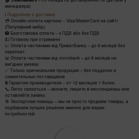
менеджера)
ℹ️
Подробнее о доставке
💳 Онлайн-оплата карткою – Visa/MasterCard на сайті
(Популярний вибір)
🏦 Безготівкова оплата – з ПДВ або без ПДВ
💵 Готівкою при отриманні
📈 Оплата частинами від ПриватБанку – до 6 місяців без
переплат
📊 Оплата частинами від monobank – до 8 місяців на
вигідних умовах
✅ Только оригинальная продукция – без подделок и
сомнительных поставщиков
🔒 Гарантия производителя – от 12 месяцев т более.
📞 Легко связаться – звоните, пишите в мессенджеры или
оставляйте заявку.
🎯 Экспертная помощь – мы не просто продаем товары, а
подбираем лучшее решение именно для ваших
потребностей.