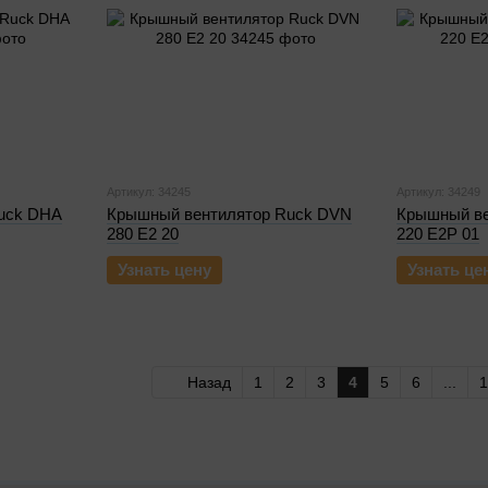
Артикул: 34245
Артикул: 34249
uck DHA
Крышный вентилятор Ruck DVN
Крышный ве
280 E2 20
220 E2P 01
Узнать цену
Узнать це
Назад
1
2
3
4
5
6
...
1