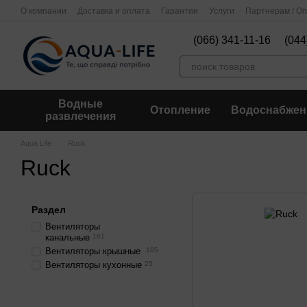
Перейти к основному контенту
О компании
Доставка и оплата
Гарантии
Услуги
Партнерам / О
(066) 341-11-16
(044
Водные
Отопление
Водоснабжен
развлечения
Aqua Life
Ruck
Ruck
Раздел
Вентиляторы
канальные
161
Вентиляторы крышные
105
Вентиляторы кухонные
25