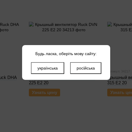
Будь ласка, оберіть мову сайту:
українська
російська
Артикул: 34213
Артикул: 34217
uck DHA
Крышный вентилятор Ruck DVN
Крышный ве
225 E2 20
315 E2 20
Узнать цену
Узнать це