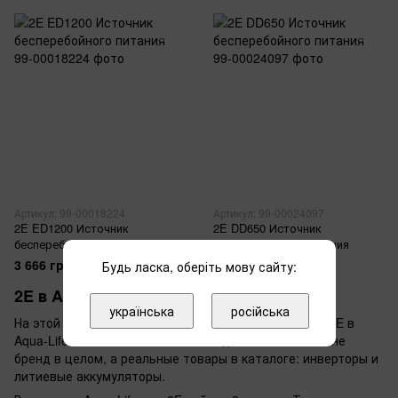
Артикул: 99-00018224
Артикул: 99-00024097
2E ED1200 Источник
2E DD650 Источник
бесперебойного питания
бесперебойного питания
3 666 грн
2 398 грн
Будь ласка, оберіть мову сайту:
2E в Aqua-Life
українська
російська
На этой странице собран актуальный ассортимент 2E в
Aqua-Life по состоянию на 2026 год. Мы описываем не
бренд в целом, а реальные товары в каталоге: инверторы и
литиевые аккумуляторы.