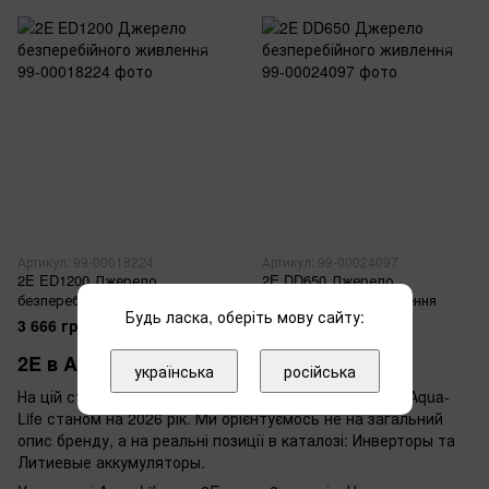
Артикул: 99-00018224
Артикул: 99-00024097
2E ED1200 Джерело
2E DD650 Джерело
безперебійного живлення
безперебійного живлення
Будь ласка, оберіть мову сайту:
3 666 грн
2 398 грн
2E в Aqua-Life
українська
російська
На цій сторінці зібрано актуальний асортимент 2E в Aqua-
Life станом на 2026 рік. Ми орієнтуємось не на загальний
опис бренду, а на реальні позиції в каталозі: Инверторы та
Литиевые аккумуляторы.