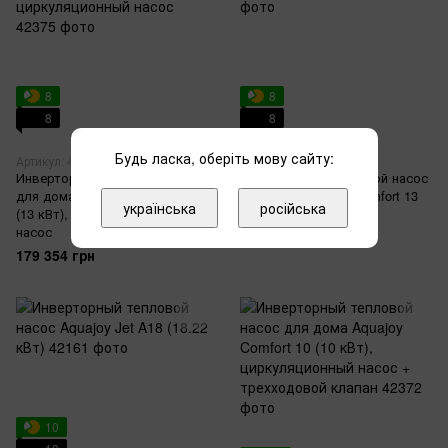
8
8
8
8
Будь ласка, оберіть мову сайту:
Артикул: 42375
Артикул: 42371
Инверторный тепловой насос
Инверторный тепловой насос
для дома Aquajoy Comfort 13T
для дома Aquajoy Comfort 13
українська
російська
(13 кВт), циркуляционный
(13 кВт)
насос
170 384 грн
179 354 грн
10