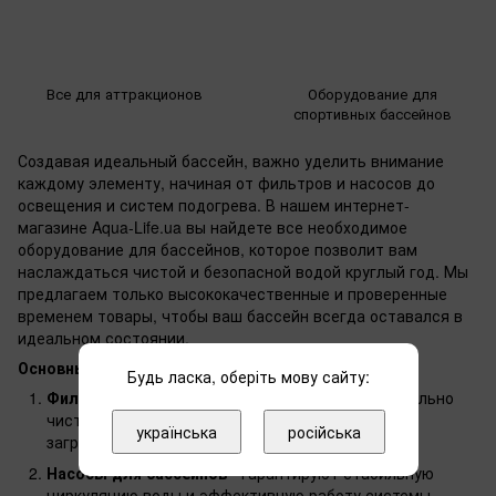
Все для аттракционов
Оборудование для
спортивных бассейнов
Создавая идеальный бассейн, важно уделить внимание
каждому элементу, начиная от фильтров и насосов до
освещения и систем подогрева. В нашем интернет-
магазине Aqua-Life.ua вы найдете все необходимое
оборудование для бассейнов, которое позволит вам
наслаждаться чистой и безопасной водой круглый год. Мы
предлагаем только высококачественные и проверенные
временем товары, чтобы ваш бассейн всегда оставался в
идеальном состоянии.
Основные товары категории:
Будь ласка, оберіть мову сайту:
Фильтры для бассейнов
- обеспечивают кристально
чистую воду, задерживая даже самые мелкие
українська
російська
загрязнения.
Насосы для бассейнов
- гарантируют стабильную
циркуляцию воды и эффективную работу системы