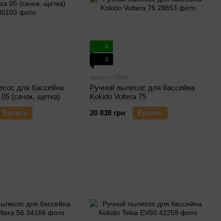
4
4
Артикул: 28853
есос для бассейна
Ручной пылесос для бассейна
 05 (сачок, щетка)
Kokido Voltera 75
Купить
20 838 грн
Купить