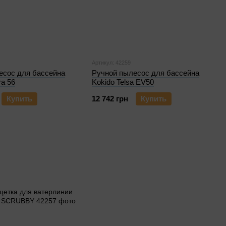
Артикул: 42259
есос для бассейна
Ручной пылесос для бассейна
ra 56
Kokido Telsa EV50
Купить
12 742 грн
Купить