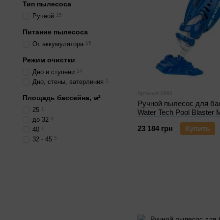
Тип пылесоса
Ручной
15
Питание пылесоса
От аккумулятора
15
Режим очистки
Дно и ступени
14
Дно, стены, ватерлиния
1
Артикул: 6996
Площадь бассейна, м²
Ручной пылесос для ба
25
1
Water Tech Pool Blaste
до 32
3
23 184 грн
Купить
40
1
32 - 45
5