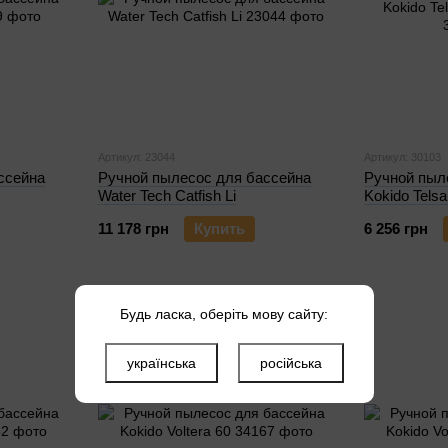
Артикул: 23044
Артикул: 30103
ссейна
Ручной пылесос для бассейна
Ручной пыл
Water Tech Catfish Li
Kokido Telsa
11 178 грн
Купить
6 256 грн
Будь ласка, оберіть мову сайту:
українська
російська