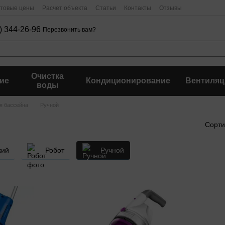
птовые цены
Расчет объекта
Статьи
Контакты
Отзывы
) 344-26-96
Перезвонить вам?
Очистка
ие
Кондиционирование
Вентиляц
воды
я бассейна
Ручной
Сорти
кий
Робот
Ручной