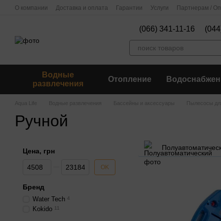
Перейти к основному контенту
О компании
Доставка и оплата
Гарантии
Услуги
Партнерам / О
(066) 341-11-16
(044
Водные
Отопление
Водоснабжен
развлечения
Aqua Life
Водные развлечения
Бассейны и аксессуары
Пылесосы дл
Ручной
Полуавтоматичес
Цена, грн
От Цена, грн
До Цена, грн
OK
Бренд
Water Tech
4
Kokido
11