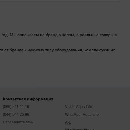
6 год. Мы описываем не бренд в целом, а реальные товары в
ейти от бренда к нужному типу оборудования, комплектующих
мой, наличие и характеристики конкретной модели. Если
Контактная информация
актуальные условия доставки по Украине.
(066) 341-11-16
Viber: Aqua-Life
(044) 344-26-96
WhatApp: Aqua-Life
A-L
Перезвонить вам?