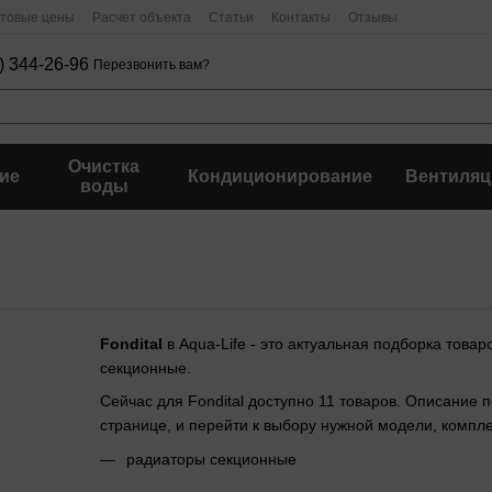
птовые цены
Расчет объекта
Статьи
Контакты
Отзывы
) 344-26-96
Перезвонить вам?
Очистка
ие
Кондиционирование
Вентиляц
воды
Fondital
в Aqua-Life - это актуальная подборка това
секционные.
Сейчас для Fondital доступно 11 товаров. Описание 
странице, и перейти к выбору нужной модели, комп
радиаторы секционные