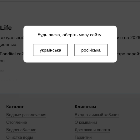
Life
Будь ласка, оберіть мову сайту:
 актуальный ассортимент Fondital в Aqua-Life по состоянию на 202
ционные.
українська
російська
я Fondital сейчас 11 товаров. Такая страница помогает быстро пер
ов.
ые
ondital
ые
имание на назначение, совместимость с уже установленной систе
Каталог
Клиентам
 Fondital, менеджер Aqua-Life подскажет совместимые решения и 
Водные развлечения
Вход в личный кабинет
Отопление
О компании
Водоснабжение
Доставка и оплата
Очистка воды
Гарантии