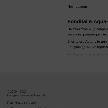
Нет товаров
Fondital в Aqua-
На этой странице собран
каталоге: радиаторы сек
В каталоге Aqua-Life дл
или расходных материал
Радиаторы секционн
Полезные разделы F
Радиаторы секционн
При выборе обращайте вн
нужна помощь с подбором
© 2009—2026
Интернет-магазин Aqua-Life
Принимаем к оплате