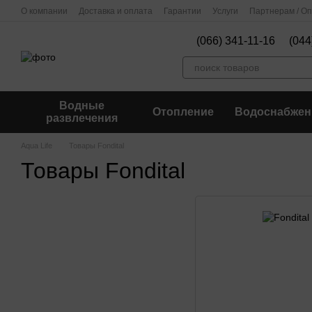
Перейти к основному контенту
О компании
Доставка и оплата
Гарантии
Услуги
Партнерам / О
(066) 341-11-16
(044
Водные
Отопление
Водоснабжен
развлечения
Aqua Life
Товары Fondital
Товары Fondital