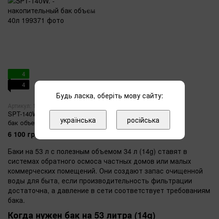
4
4
Будь ласка, оберіть мову сайту:
Артикул: 199371
SPT-140W. - накопительный
українська
російська
бак объем 40л
6 100 грн
Баки на 53 л с полезным объемом 34 л (14g) ставят в
системах обратного осмоса частных домов или малых
коммерческих помещений. Они создают запас очищенной
воды для быта, если производительность фильтрации
достаточна, а давление в сети соответствует требованиям
бака.
Когда нужен бак на 53 литра (14g)