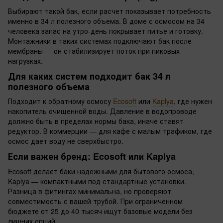
Выбирают такой бак, если расчет показывает потребность
именно в 34 л полезного объема. В доме с осмосом на 34
человека запас на утро-день покрывает питье и готовку.
Монтажники в таких системах подключают бак после
мембраны — он стабилизирует поток при пиковых
нагрузках.
Для каких систем подходит бак 34 л
полезного объема
Подходит к обратному осмосу
Ecosoft
или
Kaplya
, где нужен
накопитель очищенной воды. Давление в водопроводе
должно быть в пределах нормы бака, иначе ставят
редуктор. В коммерции — для кафе с малым трафиком, где
осмос дает воду не сверхбыстро.
Если важен бренд: Ecosoft или Kaplya
Ecosoft делает баки надежными для бытового осмоса,
Kaplya — компактными под стандартные установки.
Разница в фитингах минимальна, но проверяют
совместимость с вашей трубой. При ограниченном
бюджете от 25 до 40 тысяч ищут базовые модели без
лишних опций.