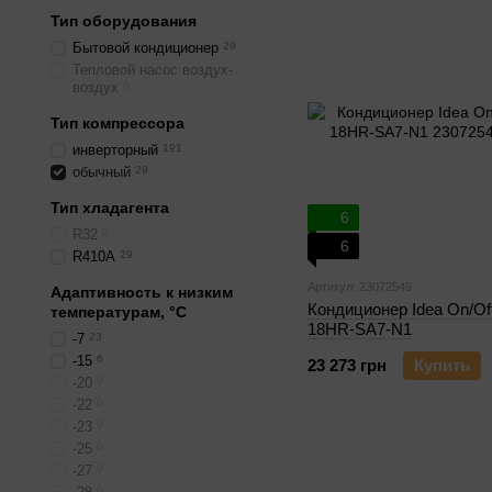
Тип оборудования
Бытовой кондиционер
29
Тепловой насос воздух-
воздух
0
Тип компрессора
инверторный
191
обычный
29
Тип хладагента
6
R32
0
6
R410A
29
Артикул: 23072549
Адаптивность к низким
Кондиционер Idea On/Of
температурам, °С
18HR-SA7-N1
-7
23
-15
6
23 273 грн
Купить
-20
0
-22
0
-23
0
-25
0
-27
0
0