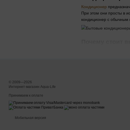
Кондиционер
предназнач
При этом они просты в и
кондиционер с обычным
Почему стоит в
магазина?
Компрессор является ос
магистралям. Таким обр
общему принципу. Они вк
многим параметрам бол
© 2009—2026
все его преимущества.
Интернет-магазин Aqua-Life
Как функционирует
Принимаем к оплате
Покупая кондиционер, по
компрессор. Обычная, т
Встроенный в прибор
Мобильная версия
параметрами.