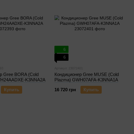
6
6
93
Артикул: 23072401
р Gree BORA (Cold
Кондиционер Gree MUSE (Cold
WH24AADXE-K3NNA2A
Plazma) GWH07AFA-K3NNA1A
Купить
16 720 грн
Купить