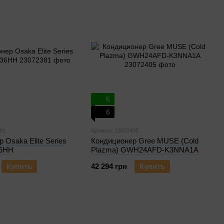
6
6
81
Артикул: 23072405
 Osaka Elite Series
Кондиционер Gree MUSE (Cold
36HH
Plazma) GWH24AFD-K3NNA1A
Купить
42 294 грн
Купить