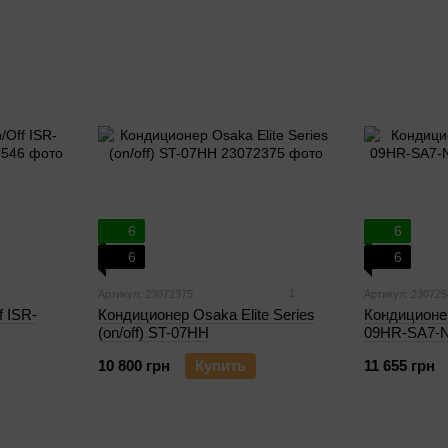
6
6
6
6
1
Артикул: 23072375
Артикул: 230725
f ISR-
Кондиционер Osaka Elite Series
Кондиционер
(on/off) ST-07HH
09HR-SA7-N
10 800 грн
Купить
11 655 грн