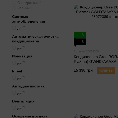
Серебристый
0
Черный
0
Система
антиобледенения
да
23
6
Автоматическая очистка
кондиционера
6
да
29
Артикул: 23072389
Ионизация
Кондиционер Gree BORA
Plazma) GWH07AAAXA
да
21
15 390 грн
Купить
I-Feel
да
29
Автодиагностика
да
29
Вентиляция
да
29
Осушение воздуха