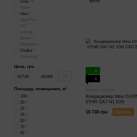
Gree
18
Haier
0
Idea
5
Idea Pro
0
LG
0
Leberg
0
Midea
0
Neoclima
0
Osaka
6
Samsung
0
Цена, грн
6
От Цена, грн
До Цена, грн
OK
6
Площадь помещения, м²
Артикул: 23072546
Кондиционер Idea On/Of
100
1
07HR-SA7-N1 ION
20
5
25
5
10 730 грн
Купить
35
5
50
5
70
5
85
3