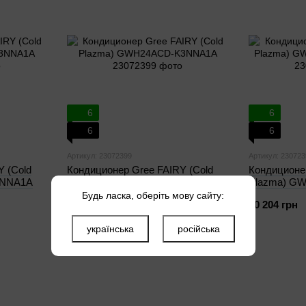
6
6
6
6
Артикул: 23072399
Артикул: 230723
Y (Cold
Кондиционер Gree FAIRY (Cold
Кондиционе
3NNA1A
Plazma) GWH24ACD-K3NNA1A
Plazma) G
Будь ласка, оберіть мову сайту:
40 204 грн
Купить
40 204 грн
українська
російська