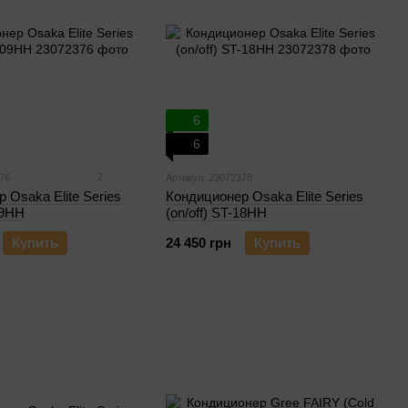
6
6
2
76
Артикул: 23072378
 Osaka Elite Series
Кондиционер Osaka Elite Series
09HH
(on/off) ST-18HH
Купить
24 450 грн
Купить