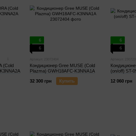
6
6
6
6
1
Артикул: 23072404
Артикул: 230723
 (Cold
Кондиционер Gree MUSE (Cold
Кондиционер
-K3NNA2A
Plazma) GWH18AFC-K3NNA1A
(on/off) ST-
32 300 грн
Купить
12 060 грн