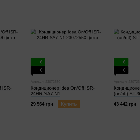
6
6
6
6
Артикул: 23072550
Артикул: 230723
f ISR-
Кондиционер Idea On/Off ISR-
Кондиционер
24HR-SA7-N1
(on/off) ST-
29 564 грн
Купить
43 442 грн