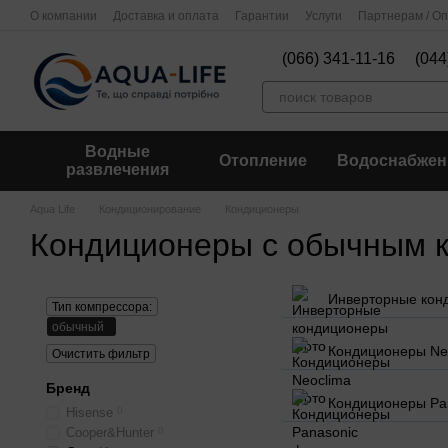
Перейти к основному контенту
О компании
Доставка и оплата
Гарантии
Услуги
Партнерам / О
(066) 341-11-16
(044
Водные
Отопление
Водоснабжен
развлечения
Aqua Life
Кондиционирование
Кондиционеры
Кондиционеры с обычным 
Инверторные кон
Тип компрессора:
обычный
Кондиционеры Ne
Очистить фильтр
Бренд
Кондиционеры Pa
Hisense
0
Cooper&Hunter
0