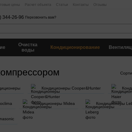
птовые цены
Расчет объекта
Статьи
Контакты
Отзывы
) 344-26-96
Перезвонить вам?
Очистка
ие
Кондиционирование
Вентиляц
воды
компрессором
Сорти
диционеры
Кондиционеры Cooper&Hunter
Конд
oclima
Кондиционеры Midea
Кондиционеры Le
nasonic