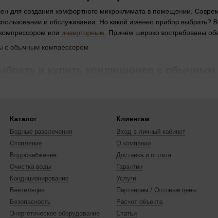
ен для создания комфортного микроклимата в помещении. Соврем
спользовании и обслуживании. Но какой именно прибор выбрать? В
 компрессором или
инверторным
. Причём широко востребованы об
ыбрать и купить кондиционер с обычным
новным элементом кондиционера. С его помощью осуществляется 
азом воздух либо охлаждается, либо нагревается. Изначально в 
лючались, нагнетали требуемую температуру, после чего выключа
Каталог
Клиентам
ее выгодным является
кондиционер с обычным компрессором. 
Водные развлечения
Вход в личный кабинет
Отопление
О компании
Водоснабжение
Доставка и оплата
 кондиционер с неинверторным компрессором?
Очистка воды
Гарантии
льзователи рассчитывают на быстрое осуществление обогрева или
Кондиционирование
Услуги
о есть неинверторная система функционирует следующим образом:
Вентиляция
Партнерам / Оптовые цены
 датчик устанавливает показатель температуры в обслуживаемом п
Безопасность
Расчет объекта
Энергетическое оборудование
Статьи