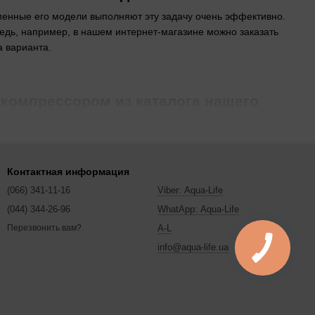
енные его модели выполняют эту задачу очень эффективно.
едь, например, в нашем интернет-магазине можно заказать
а варианта.
 компрессором из каталога нашего
сжатие и транспортировка хладагента по специальным
кондиционеры ставились компрессоры, функционирующие по
юсь. Инверторные устройства действуют несколько иначе. По
Контактная информация
Цена
на него ниже, чем на инверторные аналоги. И это еще не
(066) 341-11-16
Viber: Aqua-Life
(044) 344-26-96
WhatApp: Aqua-Life
A-L
Перезвонить вам?
 охлаждения воздуха в помещении. Эту задачу и выполняет
info@aqua-life.ua
омещении. После этого он сопоставляет его с заданными