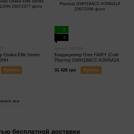
6
6
1
77
Артикул: 23072398
 Osaka Elite Series
Кондиционер Gree FAIRY (Cold
12HH
Plazma) GWH18ACC-K3NNA1A
Купить
31 426 грн
Купить
казать все
ью бесплатной доставки