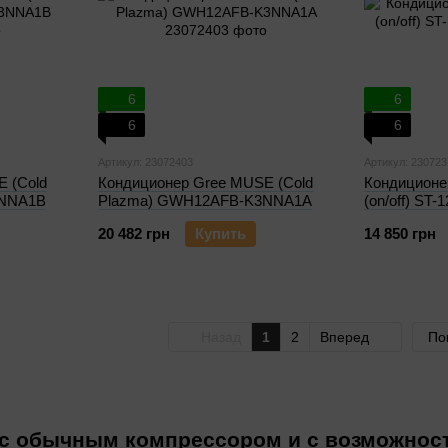
6
6
6
6
Артикул: 23072403
Артикул: 230723
 (Cold
Кондиционер Gree MUSE (Cold
Кондиционер
3NNA1B
Plazma) GWH12AFB-K3NNA1A
(on/off) ST-
20 482 грн
Купить
14 850 грн
Назад
1
2
Вперед
По
с обычным компрессором и с возможност