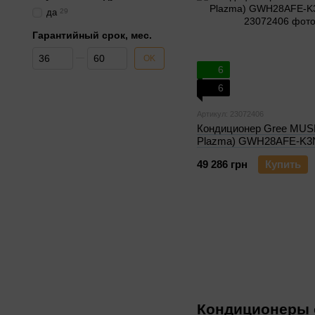
да
29
Гарантийный срок, мес.
От Гарантийный срок, мес.
До Гарантийный срок, мес.
OK
6
6
Артикул: 23072406
Кондиционер Gree MUSE
Plazma) GWH28AFE-K
49 286 грн
Купить
Кондиционеры 