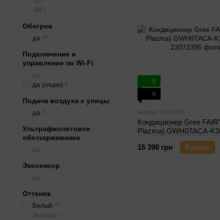
-28
-30
0
Обогрев
да
29
Подключение и
управление по Wi-Fi
да
0
6
да (опция)
5
6
Подача воздуха с улицы
да
5
Артикул: 23072395
Кондиционер Gree FAIR
Ультрафиолетовое
Plazma) GWH07ACA-K
обеззарживание
15 390 грн
Купить
да
0
Экосенсор
да
0
Оттенок
Белый
29
Золотой
0