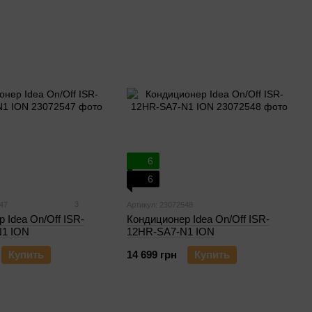
6
6
3
47
Артикул: 23072548
 Idea On/Off ISR-
Кондиционер Idea On/Off ISR-
1 ION
12HR-SA7-N1 ION
Купить
14 699 грн
Купить