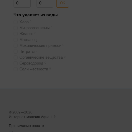
От Ширина
До Ширина
OK
Что удаляет из воды
Хлор
0
Микроорганизмы
0
Железо
0
Марганец
0
Механические примеси
0
Нитраты
0
Органические вещества
0
Сероводород
0
Соли жесткости
0
© 2009—2026
Интернет-магазин Aqua-Life
Принимаем к оплате