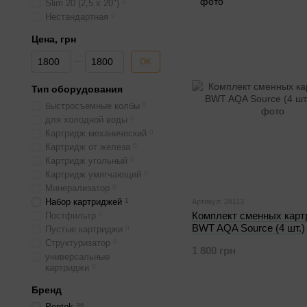
Slim 20 (2,5 x 20")
0
Нестандартная
0
Цена, грн
От Цена, грн
До Цена, грн
OK
Тип оборудования
быстросъемные колбы
0
для холодной воды
0
Картридж механический
0
Картридж от железа
0
Картридж угольный
0
Картридж умягчающий
0
Минерализатор
0
Набор картриджей
1
Артикул: 28113
Комплект сменных карт
Постфильтр
0
BWT AQA Source (4 шт.)
Пустые картриджи
0
Структуризатор
0
1 800 грн
универсальные
картриджи
0
Бренд
Pentek
36