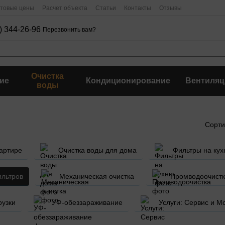
птовые цены
Расчет объекта
Статьи
Контакты
Отзывы
) 344-26-96
Перезвонить вам?
Очистка
ие
Кондиционирование
Вентиляц
воды
Сорти
вартире
Очистка воды для дома
Фильтры на ку
ильтров
Механическая очистка
Промводоочист
рузки
УФ-обеззараживание
Услуги: Сервис и М