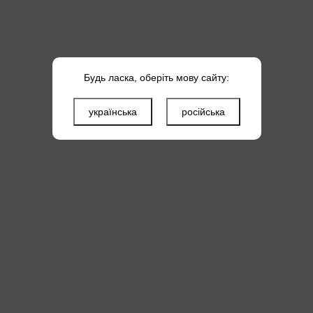
Будь ласка, оберіть мову сайту:
українська
російська