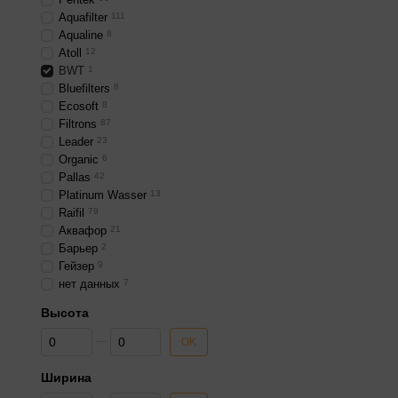
Aquafilter
111
Aqualine
8
Atoll
12
BWT
1
Bluefilters
8
Ecosoft
8
Filtrons
87
Leader
23
Organic
6
Pallas
42
Platinum Wasser
13
Raifil
79
Аквафор
21
Барьер
2
Гейзер
9
нет данных
7
Высота
От Высота
До Высота
OK
Ширина