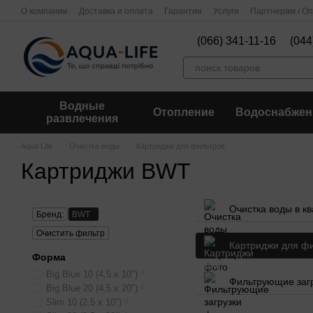
Перейти к основному контенту
О компании
Доставка и оплата
Гарантии
Услуги
Партнерам / О
(066) 341-11-16
(044
Водные
Отопление
Водоснабжен
развлечения
Aqua Life
Очистка воды
Картриджи для фильтров
Картриджи BWT
Очистка воды в к
Бренд:
BWT
Очистить фильтр
Картриджи для ф
Форма
Big Blue 10 (4,5 x 10")
0
Фильтрующие заг
Big Blue 20 (4,5 x 20")
0
Slim 10 (2,5 x 10")
0