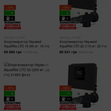
−10%
−10%
8
8
8
8
Артикул: 21461
Артикул: 21462
Хлоргенератор Hayward
Хлоргенератор Hayward
AquaRite LTO 16 (65 м³, 16 г/ч)
AquaRite LTO 22 (110 м³, 22 г/ч)
69 690 грн
80 041 грн
77 433 грн
88 934 грн
−10%
−10%
8
10
8
10