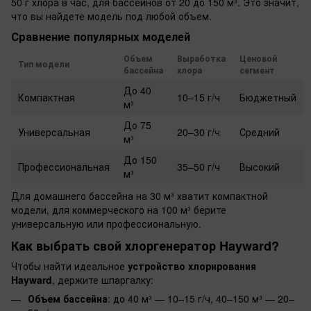
50 г хлора в час, для бассейнов от 20 до 150 м³. Это значит,
что вы найдете модель под любой объем.
Сравнение популярных моделей
Объем
Выработка
Ценовой
Тип модели
бассейна
хлора
сегмент
До 40
Компактная
10–15 г/ч
Бюджетный
м³
До 75
Универсальная
20–30 г/ч
Средний
м³
До 150
Профессиональная
35–50 г/ч
Высокий
м³
Для домашнего бассейна на 30 м³ хватит компактной
модели, для коммерческого на 100 м³ берите
универсальную или профессиональную.
Как выбрать свой хлоргенератор Hayward?
Чтобы найти идеальное
устройство хлорирования
Hayward
, держите шпаргалку:
Объем бассейна
: до 40 м³ — 10–15 г/ч, 40–150 м³ — 20–