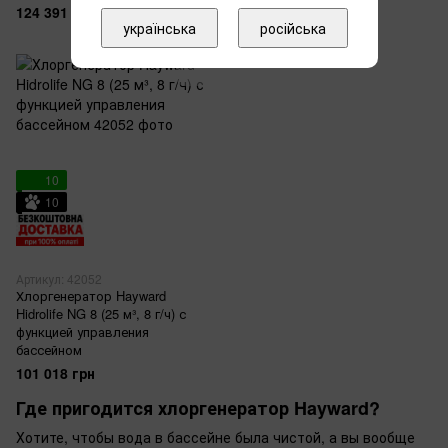
124 391 грн
110 452 грн
українська
російська
10
10
Артикул: 42052
Хлоргенератор Hayward
Hidrolife NG 8 (25 м³, 8 г/ч) с
функцией управления
бассейном
101 018 грн
Где пригодится хлоргенератор Hayward?
Хотите, чтобы вода в бассейне была чистой, а вы вообще