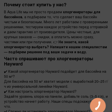
Почему стоит купить у нас?
В Aqua Life мы не просто продаем
хлоргенераторы для
бассейнов
, а подбираем то, что сделает ваш бассейн
чистым и безопасным. Много лет работаем с проверенными
решениями, тестируем каждое устройство перед отправкой
и даем гарантию от производителя. Цены честные, для
крупных заказов — скидки, а оплатить можно сразу,
частями или при получении. 👉
Не знаете, какой
хлоргенератор выбрать? Напишите нашим специалистам
— подберем решение под ваши задачи и воду.
Часто спрашивают про хлоргенераторы
Hayward
✔️
Какой хлоргенератор Hayward подойдет для бассейна на
50 м³?
Для бассейна на 50 м³ хватит модели с выработкой 20–25 г/
ч из универсальной линейки Hayward.
✔️
Как настроить хлоргенератор Hayward?
Задайте уровень хлора на панели, добавьте соль (3–5 г/л), и
устройство начнет работу. Наши спецы подскажут, если
что.
✔️
Сложно ли установить хлоргенератор Hayward?