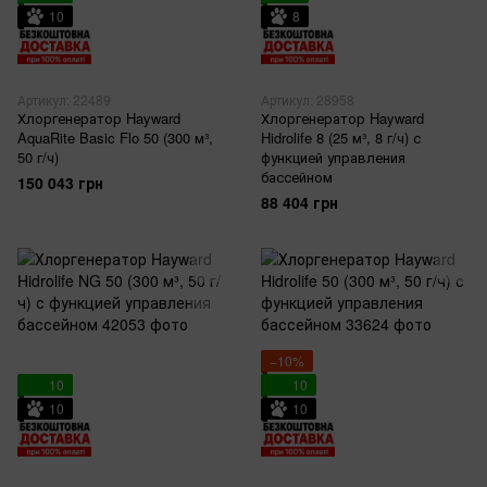
10
8
Артикул: 22489
Артикул: 28958
Хлоргенератор Hayward
Хлоргенератор Hayward
AquaRite Basic Flo 50 (300 м³,
Hidrolife 8 (25 м³, 8 г/ч) с
50 г/ч)
функцией управления
бассейном
150 043 грн
88 404 грн
−10%
10
10
10
10