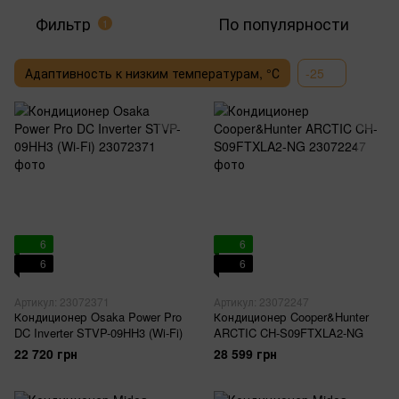
Фильтр
По популярности
1
Адаптивность к низким температурам, °С
-25
6
6
6
6
Артикул: 23072371
Артикул: 23072247
Кондиционер Osaka Power Pro
Кондиционер Cooper&Hunter
DC Inverter STVP-09HH3 (Wi-Fi)
ARCTIC CH-S09FTXLA2-NG
22 720 грн
28 599 грн