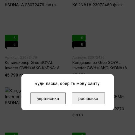
6
6
6
6
Артикул: 23072479
Артикул: 23072480
Кондиционер Gree SOYAL
Кондиционер Gree SOYAL
Inverter GWH09AKC-K6DNA1A
Inverter GWH12AKC-K6DNA1A
45 790 грн
47 956 грн
Будь ласка, оберіть мову сайту:
українська
російська