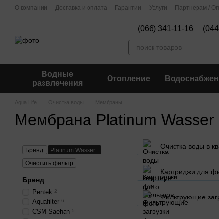
Перейти к основному контенту
О компании
Доставка и оплата
Гарантии
Услуги
Партнерам / О
(066) 341-11-16
(044
Водные
Отопление
Водоснабжен
развлечения
Aqua Life
Очистка воды
Мембраны
Мембрана Platinum Wasser
Очистка воды в к
Бренд:
Platinum Wasser
Очистить фильтр
Картриджи для ф
Бренд
Pentek
2
Фильтрующие заг
Aquafilter
6
CSM-Saehan
5