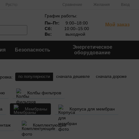
Сравнение
Рус
Укр
Желания
Вход
График работы:
Пн–Пт:
9:00–18:00
Мой заказ
Сб:
10:00–15:00
Вс:
выходной
Энергетическое
ия
Безопасность
оборудование
по популярности
сначала дешевле
сначала дороже
ровка:
хню
Колбы фильтров
ка
Мембраны
Корпуса для мембран
онтаж
Комплектующие