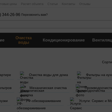
птовые цены
Расчет объекта
Статьи
Контакты
Отзывы
) 344-26-96
Перезвонить вам?
Очистка
ие
Кондиционирование
Вентиляц
воды
Сорти
вартире
Очистка воды для дома
Фильтры на ку
ильтров
Механическая очистка
Промводоочист
рузки
УФ-обеззараживание
Услуги: Сервис и М