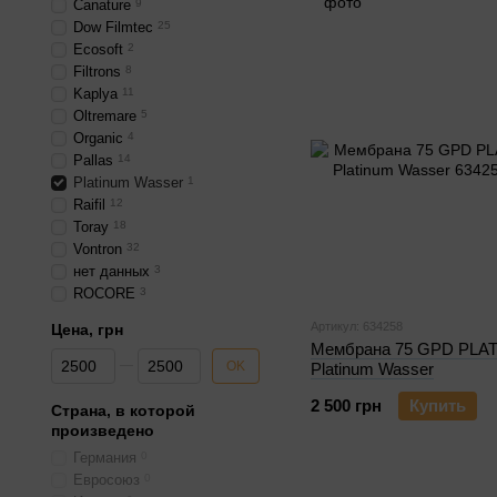
Canature
9
Dow Filmtec
25
Ecosoft
2
Filtrons
8
Kaplya
11
Oltremare
5
Organic
4
Pallas
14
Platinum Wasser
1
Raifil
12
Toray
18
Vontron
32
нет данных
3
ROCORE
3
Артикул: 634258
Цена, грн
Мембрана 75 GPD PLA
От Цена, грн
До Цена, грн
OK
Platinum Wasser
2 500 грн
Купить
Страна, в которой
произведено
Германия
0
Евросоюз
0