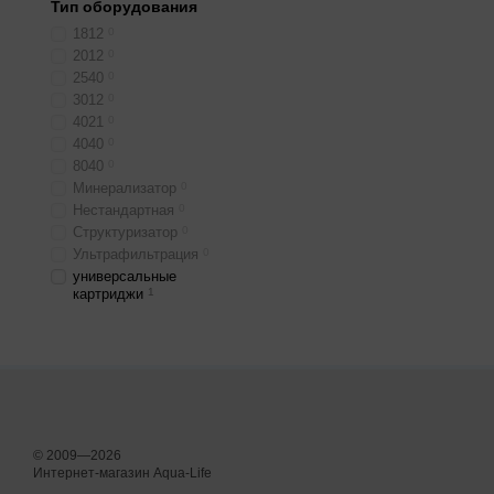
Тип оборудования
1812
0
2012
0
2540
0
3012
0
4021
0
4040
0
8040
0
Минерализатор
0
Нестандартная
0
Структуризатор
0
Ультрафильтрация
0
универсальные
картриджи
1
© 2009—2026
Интернет-магазин Aqua-Life