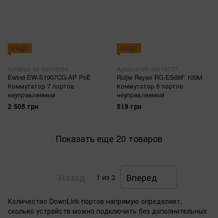
с НДС
с НДС
Артикул: 99-00018264
Артикул: 99-00018537
Ewind EW-S1907CG-AP PoE
Ruijie Reyee RG-ES08F 100М
Коммутатор 7 портов
Коммутатор 8 портов
неуправляемый
неуправляемый
2 505 грн
519 грн
Показать еще 20 товаров
Назад
Вперед
1
из 3
Количество DownLink портов напрямую определяет,
сколько устройств можно подключить без дополнительных