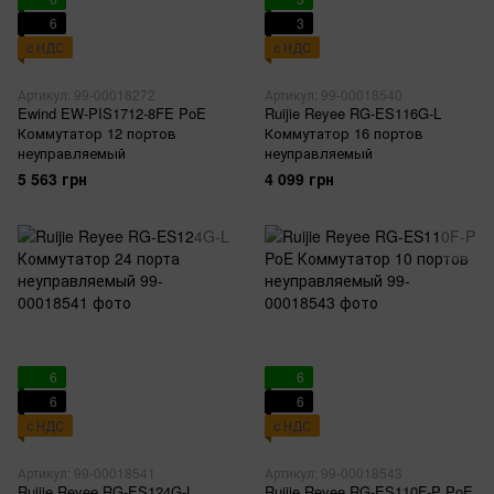
6
3
с НДС
с НДС
Артикул: 99-00018272
Артикул: 99-00018540
Ewind EW-PIS1712-8FE PoE
Ruijie Reyee RG-ES116G-L
Коммутатор 12 портов
Коммутатор 16 портов
неуправляемый
неуправляемый
5 563 грн
4 099 грн
6
6
6
6
с НДС
с НДС
Артикул: 99-00018541
Артикул: 99-00018543
Ruijie Reyee RG-ES124G-L
Ruijie Reyee RG-ES110F-P PoE