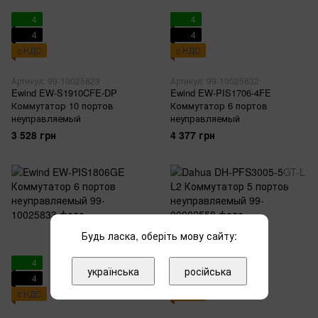
4
4
4
4
с НДС
с НДС
Артикул: 99-10025829
Артикул: 99-10025832
Ewind EW-S1910CFE-DP
Ewind EW-PIS1706-4FE
Коммутатор 10 портов
Коммутатор 6 портов
неуправляемый
неуправляемый
3 528 грн
4 377 грн
Будь ласка, оберіть мову сайту:
4
українська
російська
4
с НДС
с НДС