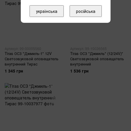
українська
російська
Артикул: 99-00005560
Артикул: 99-10036565
Tiras ОСЗ "Джмиль-1" 12V
Tiras ОСЗ "Джмиль" (12/24V)"
Светозвуковой оповещатель
Светозвуковой оповещатель
внутренний Тирас
внутренний
1 345 грн
1 536 грн