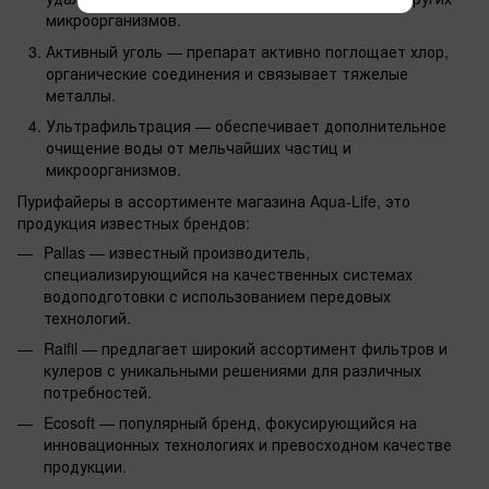
микроорганизмов.
Активный уголь — препарат активно поглощает хлор,
органические соединения и связывает тяжелые
металлы.
Ультрафильтрация — обеспечивает дополнительное
очищение воды от мельчайших частиц и
микроорганизмов.
Пурифайеры в ассортименте магазина Aqua-Life, это
продукция известных брендов:
Pallas — известный производитель,
специализирующийся на качественных системах
водоподготовки с использованием передовых
технологий.
Raifil — предлагает широкий ассортимент фильтров и
кулеров с уникальными решениями для различных
потребностей.
Ecosoft — популярный бренд, фокусирующийся на
инновационных технологиях и превосходном качестве
продукции.