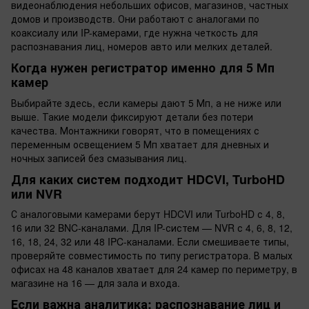
видеонаблюдения небольших офисов, магазинов, частных
домов и производств. Они работают с аналогами по
коаксиалу или IP-камерами, где нужна четкость для
распознавания лиц, номеров авто или мелких деталей.
Когда нужен регистратор именно для 5 Мп
камер
Выбирайте здесь, если камеры дают 5 Мп, а не ниже или
выше. Такие модели фиксируют детали без потери
качества. Монтажники говорят, что в помещениях с
переменным освещением 5 Мп хватает для дневных и
ночных записей без смазывания лиц.
Для каких систем подходит HDCVI, TurboHD
или NVR
С аналоговыми камерами берут HDCVI или TurboHD с 4, 8,
16 или 32 BNC-каналами. Для IP-систем — NVR с 4, 6, 8, 12,
16, 18, 24, 32 или 48 IPC-каналами. Если смешиваете типы,
проверяйте совместимость по типу регистратора. В малых
офисах на 48 каналов хватает для 24 камер по периметру, в
магазине на 16 — для зала и входа.
Если важна аналитика: распознавание лиц и