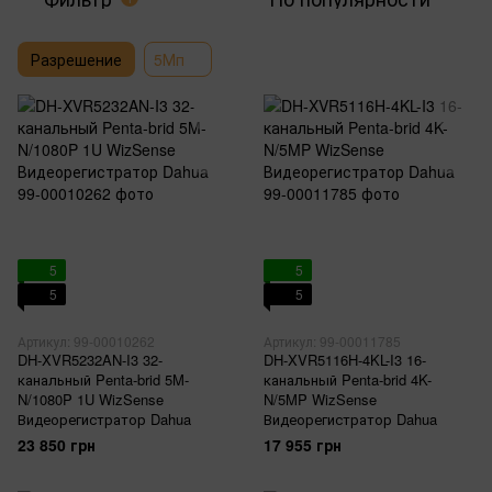
Разрешение
5Мп
5
5
5
5
Артикул: 99-00010262
Артикул: 99-00011785
DH-XVR5232AN-I3 32-
DH-XVR5116H-4KL-I3 16-
канальный Penta-brid 5M-
канальный Penta-brid 4K-
N/1080P 1U WizSense
N/5MP WizSense
Видеорегистратор Dahua
Видеорегистратор Dahua
23 850 грн
17 955 грн