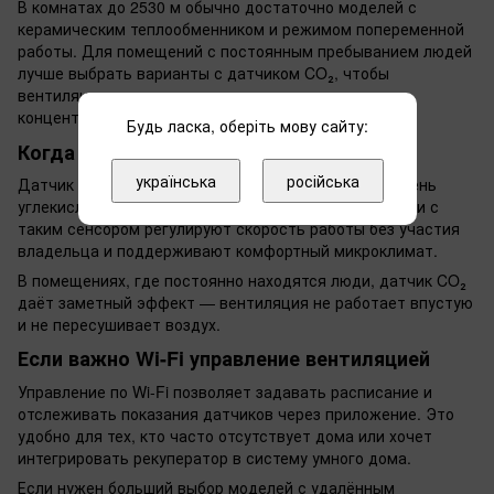
В комнатах до 2530 м обычно достаточно моделей с
керамическим теплообменником и режимом попеременной
работы. Для помещений с постоянным пребыванием людей
лучше выбрать варианты с датчиком CO₂, чтобы
вентиляция включалась автоматически при росте
концентрации газа.
Будь ласка, оберіть мову сайту:
Когда нужен датчик CO₂ в рекуператоре
українська
російська
Датчик CO₂ полезен в спальнях и детских, где уровень
углекислого газа может быстро расти ночью. Модели с
таким сенсором регулируют скорость работы без участия
владельца и поддерживают комфортный микроклимат.
В помещениях, где постоянно находятся люди, датчик CO₂
даёт заметный эффект — вентиляция не работает впустую
и не пересушивает воздух.
Если важно Wi-Fi управление вентиляцией
Управление по Wi-Fi позволяет задавать расписание и
отслеживать показания датчиков через приложение. Это
удобно для тех, кто часто отсутствует дома или хочет
интегрировать рекуператор в систему умного дома.
Если нужен больший выбор моделей с удалённым