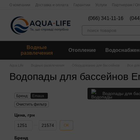
Перейти к основному контенту
О компании
Доставка и оплата
Гарантии
Услуги
Партнерам / О
(066) 341-11-16
(044
Водные
Отопление
Водоснабжен
развлечения
Aqua Life
Водные развлечения
Оборудование для бассейнов
Все для
Водопады для бассейнов 
Водопады для ба
Бренд:
Emaux
Очистить фильтр
Цена, грн
От Цена, грн
До Цена, грн
OK
Бренд