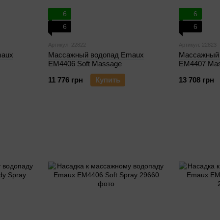
6
6
6
6
Артикул: 22822
Артикул: 22823
maux
Массажный водопад Emaux
Массажный
EM4406 Soft Massage
EM4407 Mas
11 776 грн
Купить
13 708 грн