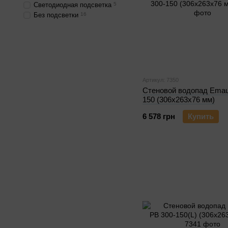
Cветодиодная подсветка
5
Без подсветки
16
Артикул: 7350
Стеновой водопад Emau
150 (306х263х76 мм)
6 578 грн
Купить