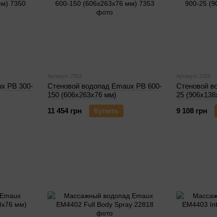
Артикул: 7353
Артикул: 7355
x PB 300-
Стеновой водопад Emaux PB 600-
Стеновой в
150 (606х263х76 мм)
25 (906х138
11 454 грн
Купить
9 108 грн