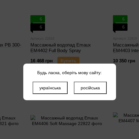
6
6
6
6
Артикул: 22818
Артикул: 22819
x PB 300-
Массажный водопад Emaux
Массажный
EM4402 Full Body Spray
EM4403 Inte
16 468 грн
Купить
10 350 грн
Будь ласка, оберіть мову сайту:
українська
російська