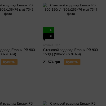
6
6
Артикул: 7347
одопад Emaux PB 900-
Стеновой водопад Emaux PB 900-
138х76 мм)
150(L) (906х263х76 мм)
Купить
21 574 грн
Купить