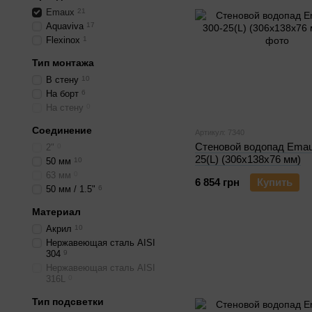
Emaux
21
Aquaviva
17
Flexinox
1
Тип монтажа
В стену
10
На борт
6
На стену
0
Соединение
Артикул: 7340
Стеновой водопад Emau
2"
0
25(L) (306х138х76 мм)
50 мм
10
63 мм
0
6 854 грн
Купить
50 мм / 1.5"
6
Материал
Акрил
10
Нержавеющая сталь AISI
304
9
Нержавеющая сталь AISI
316L
0
Тип подсветки