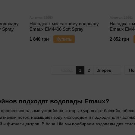
Артикул: 29660
Артикул: 29661
водопаду
Насадка к массажному водопаду
Насадка к 
y Spray
Emaux EM4406 Soft Spray
Emaux EM44
1 840 грн
Купить
2 852 грн
Назад
1
2
Вперед
По
сейнов подходят водопады Emaux?
 профессиональные устройства, которые украшают бассейн, обес
ативный поток, насыщают воду кислородом и подходят для частны
 и фитнес-центров. В Aqua Life мы подбираем водопады для стил