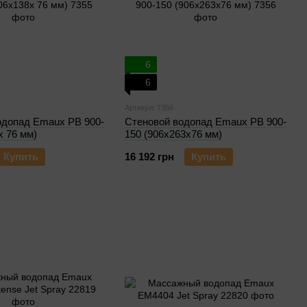
6
6
Артикул: 7356
одопад Emaux PB 900-
Стеновой водопад Emaux PB 900-
х 76 мм)
150 (906х263х76 мм)
Купить
16 192 грн
Купить