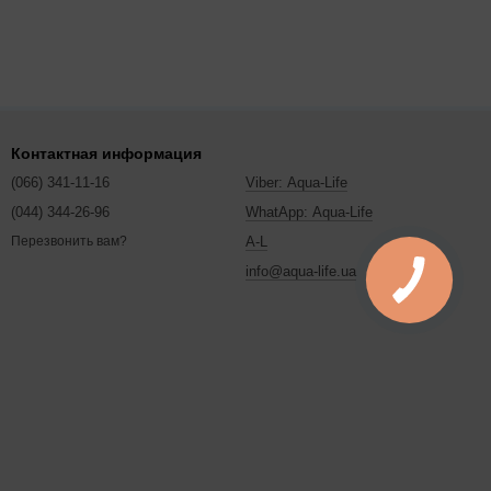
Контактная информация
(066) 341-11-16
Viber: Aqua-Life
(044) 344-26-96
WhatApp: Aqua-Life
A-L
Перезвонить вам?
info@aqua-life.ua