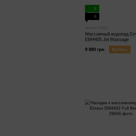
6
6
Артикул: 22821
Массажный водопад E
EM4405 Jet Massage
9 890 грн
Купить