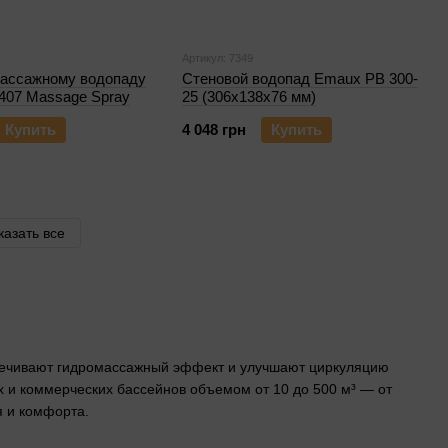
Артикул: 7349
массажному водопаду
Стеновой водопад Emaux PB 300-
07 Massage Spray
25 (306х138х76 мм)
Купить
4 048 грн
Купить
казать все
печивают гидромассажный эффект и улучшают циркуляцию
х и коммерческих бассейнов объемом от 10 до 500 м³ — от
я и комфорта.