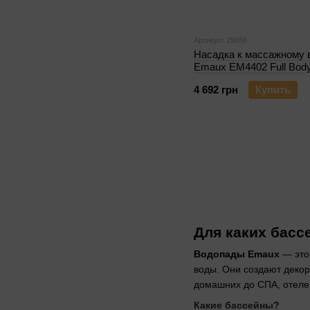
Артикул: 29656
Насадка к массажному 
Emaux EM4402 Full Bod
4 692 грн
Купить
Для каких бас
Водопады Emaux
— это
воды. Они создают декор
домашних до СПА, отелей
Какие бассейны?