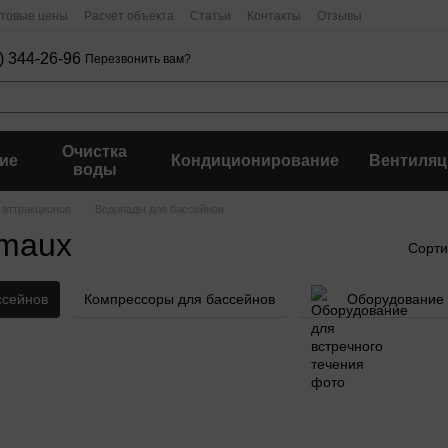
птовые цены
Расчет объекта
Статьи
Контакты
Отзывы
) 344-26-96
Перезвонить вам?
Очистка
ие
Кондиционирование
Вентиляц
воды
 аттракционов
Водопады для бассейнов
Emaux
Сорти
ссейнов
Компрессоры для бассейнов
Оборудование 