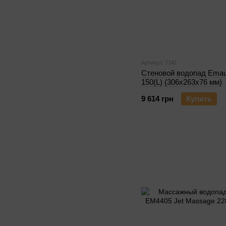
Артикул: 7341
Стеновой водопад Emau
150(L) (306х263х76 мм)
9 614 грн
Купить