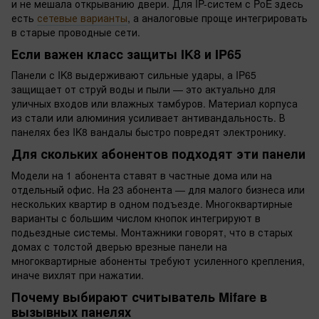
и не мешала открыванию двери. Для IP-систем с PoE здесь
есть
сетевые варианты
, а аналоговые проще интегрировать
в старые проводные сети.
Если важен класс защиты IK8 и IP65
Панели с IK8 выдерживают сильные удары, а IP65
защищает от струй воды и пыли — это актуально для
уличных входов или влажных тамбуров. Материал корпуса
из стали или алюминия усиливает антивандальность. В
панелях без IK8 вандалы быстро повредят электронику.
Для скольких абонентов подходят эти панели
Модели на 1 абонента ставят в частные дома или на
отдельный офис. На 23 абонента — для малого бизнеса или
нескольких квартир в одном подъезде. Многоквартирные
варианты с большим числом кнопок интегрируют в
подьездные системы. Монтажники говорят, что в старых
домах с толстой дверью врезные панели на
многоквартирные абоненты требуют усиленного крепления,
иначе вихлят при нажатии.
Почему выбирают считыватель Mifare в
вызывных панелях