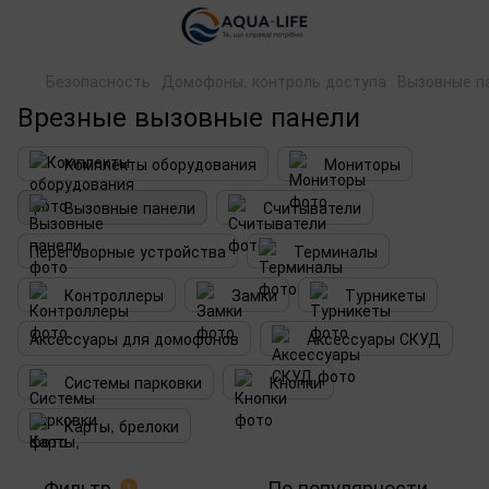
Безопасность
Домофоны, контроль доступа
Вызовные п
Врезные вызовные панели
Комплекты оборудования
Мониторы
Вызовные панели
Считыватели
Переговорные устройства
Терминалы
Контроллеры
Замки
Турникеты
Аксессуары для домофонов
Аксессуары СКУД
Системы парковки
Кнопки
Карты, брелоки
Фильтр
По популярности
1