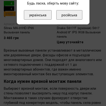
Будь ласка, оберіть мову сайту:
4
4
с НДС
українська
російська
Артикул: 99-00017424
Артикул: 99-00021151
Slinex MA-01HD IP65
Dnake S617/F (врезная) S617
Вызывная панель
Android 8" IPS IK08 Вызывная
панель
3 465 грн
Цену уточняйте
Врезные вызовные панели устанавливают в металлические
или деревянные двери, фасады офисов и подъездов
многоквартирных домов. Они подходят для аналогового или
сетевого подключения с поддержкой от 1 до
многоквартирных абонентов, где важен именно
вмонтированный монтаж без выступающих элементов.
Когда нужен врезной монтаж панели
Выбирают врезной монтаж, если поверхность двери или
стены позволяет высверлить нишу под корпус панели.
Монтажники в таких случаях фрезеруют отверстие
глубиной под конкретную модель, чтобы панель села ровно