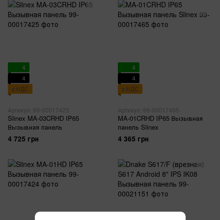
4
4
4
4
с НДС
с НДС
Артикул: 99-00017425
Артикул: 99-00017465
Slinex MA-03CRHD IP65
MA-01CRHD IP65 Вызывная
Вызывная панель
панель Slinex
4 725 грн
4 365 грн