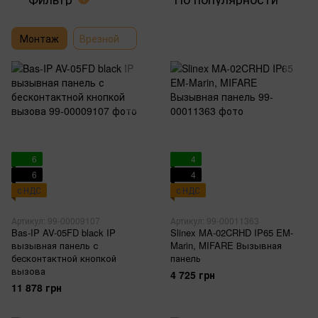
Монтаж
Врезной
6
4
6
4
с НДС
с НДС
Артикул: 99-00009107
Артикул: 99-00011363
Bas-IP AV-05FD black IP
Slinex MA-02CRHD IP65 EM-
вызывная панель с
Marin, MIFARE Вызывная
бесконтактной кнопкой
панель
вызова
4 725 грн
11 878 грн