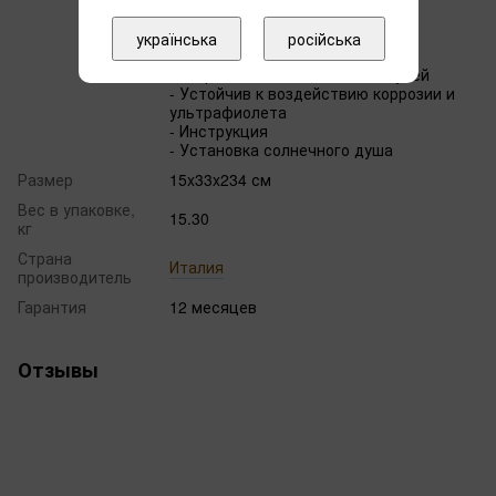
- Душевая насадка
- Кран для мытья ног
українська
російська
- Ёмкость для воды на 22 л
- Нагрев воды от солнечных лучей
- Устойчив к воздействию коррозии и
ультрафиолета
- Инструкция
- Установка солнечного душа
Размер
15x33x234 см
Вес в упаковке,
15.30
кг
Страна
Италия
производитель
Гарантия
12 месяцев
Отзывы