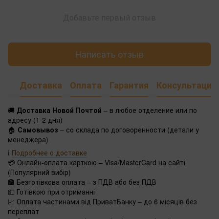
Добавьте первый отзыв
Написать отзыв
Доставка
Оплата
Гарантия
Консультация
🚚
Доставка Новой Почтой
– в любое отделение или по
адресу (1-2 дня)
🏠
Самовывоз
– со склада по договоренности (детали у
менеджера)
ℹ️
Подробнее о доставке
💳 Онлайн-оплата карткою – Visa/MasterCard на сайті
(Популярний вибір)
🏦 Безготівкова оплата – з ПДВ або без ПДВ
💵 Готівкою при отриманні
📈 Оплата частинами від ПриватБанку – до 6 місяців без
переплат