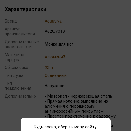
Характеристики
Бренд
Aquaviva
Артикул
A620/7016
производителя
Дополнительные
Мойка для ног
возможности
Материал
Алюминий
корпуса
Объем бака
22 л
Тип душа
Солнечный
Тип
Наружное
подключения
Дополнительно
- Материал - нержавеющая сталь
- Прямая колонна выполнена из
алюминия с порошковым
антикоррозийным покрытием
- Простое подключение к садовому
шлангу
- Встроенный предохранительный
Будь ласка, оберіть мову сайту:
клапан