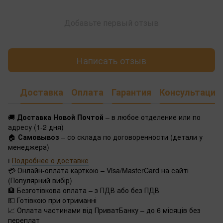
Добавьте первый отзыв
Написать отзыв
Доставка
Оплата
Гарантия
Консультация
🚚
Доставка Новой Почтой
– в любое отделение или по
адресу (1-2 дня)
🏠
Самовывоз
– со склада по договоренности (детали у
менеджера)
ℹ️
Подробнее о доставке
💳 Онлайн-оплата карткою – Visa/MasterCard на сайті
(Популярний вибір)
🏦 Безготівкова оплата – з ПДВ або без ПДВ
💵 Готівкою при отриманні
📈 Оплата частинами від ПриватБанку – до 6 місяців без
переплат