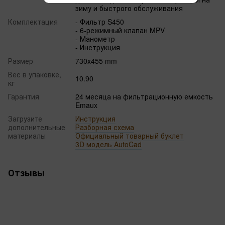
зиму и быстрого обслуживания
Комплектация
- Фильтр S450
- 6-режимный клапан MPV
- Манометр
- Инструкция
Размер
730х455 mm
Вес в упаковке,
10.90
кг
Гарантия
24 месяца на фильтрационную емкость
Emaux
Загрузите
Инструкция
дополнительные
Разборная схема
материалы
Официальный товарный буклет
3D модель AutoCad
Отзывы