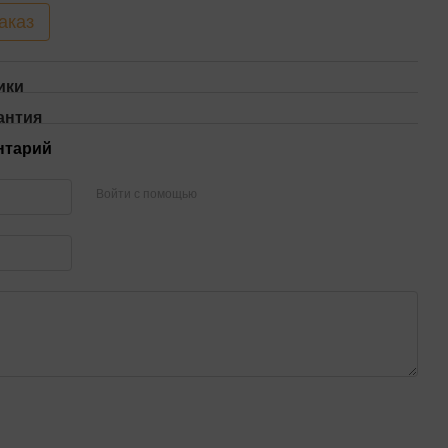
аказ
ики
антия
нтарий
Войти с помощью