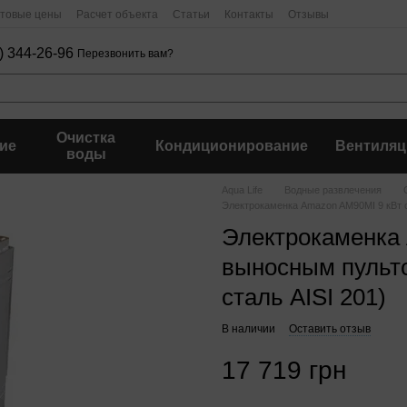
птовые цены
Расчет объекта
Статьи
Контакты
Отзывы
) 344-26-96
Перезвонить вам?
Очистка
ие
Кондиционирование
Вентиляц
воды
Aqua Life
Водные развлечения
Электрокаменка Amazon AM90MI 9 кВт 
Электрокаменка 
выносным пульт
сталь AISI 201)
В наличии
Оставить отзыв
17 719 грн