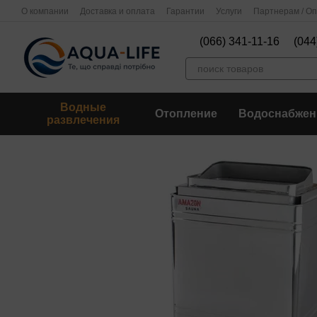
Перейти к основному контенту
О компании
Доставка и оплата
Гарантии
Услуги
Партнерам / О
(066) 341-11-16
(044
Водные
Отопление
Водоснабжен
развлечения