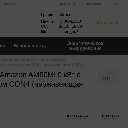
Сравнение
Рус
Укр
Желания
Вход
График работы:
Пн–Пт:
9:00–18:00
Мой заказ
Сб:
10:00–15:00
Вс:
выходной
Энергетическое
ия
Безопасность
оборудование
Оборудование для саун
Электрокаменки
с выносным пультом CON4 (нержавеющая сталь AISI 201)
Amazon AM90MI 9 кВт с
Артикул
2042
ом CON4 (нержавеющая
К сравнению
В желания