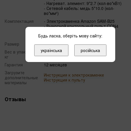
- Нагреват. элемент: 9*2.7 (кол-во*кВт)
- Сетевой кабель: медь 5*10.0 (кол-
во*мм²)
Комплектация
- Электрокаменка Amazon SAM-B25
- Выносной контрольный пульт CON4
- Термодатчик
Будь ласка, оберіть мову сайту:
- Внешний контрольный блок
Размер
700 х 560 х 650 мм
українська
російська
Вес в упаковке,
39.00
кг
Гарантия
12 месяцев
Загрузите
Инструкция к электрокаменке
дополнительные
Инструкция к пульту
материалы
Отзывы