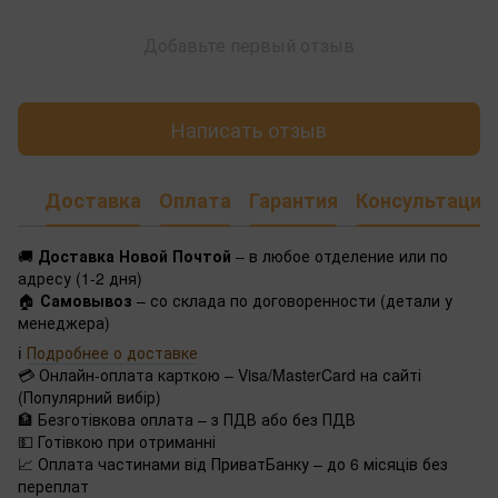
Добавьте первый отзыв
Написать отзыв
Доставка
Оплата
Гарантия
Консультация
🚚
Доставка Новой Почтой
– в любое отделение или по
адресу (1-2 дня)
🏠
Самовывоз
– со склада по договоренности (детали у
менеджера)
ℹ️
Подробнее о доставке
💳 Онлайн-оплата карткою – Visa/MasterCard на сайті
(Популярний вибір)
🏦 Безготівкова оплата – з ПДВ або без ПДВ
💵 Готівкою при отриманні
📈 Оплата частинами від ПриватБанку – до 6 місяців без
переплат