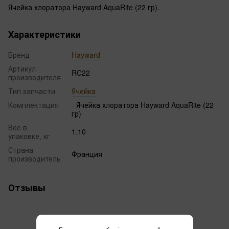
Ячейка хлоратора Hayward AquaRite (22 гр).
Характеристики
Бренд
Hayward
Артикул
RC22
производителя
Тип запчасти
Ячейка
Комплектация
- Ячейка хлоратора Hayward AquaRite (22
гр)
Вес в
1.10
упаковке, кг
Страна
Франция
производитель
Отзывы