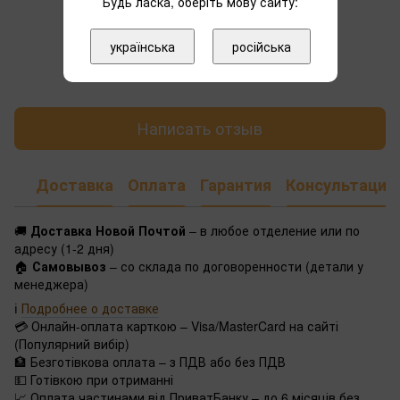
Будь ласка, оберіть мову сайту:
українська
російська
Добавьте первый отзыв
Написать отзыв
Доставка
Оплата
Гарантия
Консультация
🚚
Доставка Новой Почтой
– в любое отделение или по
адресу (1-2 дня)
🏠
Самовывоз
– со склада по договоренности (детали у
менеджера)
ℹ️
Подробнее о доставке
💳 Онлайн-оплата карткою – Visa/MasterCard на сайті
(Популярний вибір)
🏦 Безготівкова оплата – з ПДВ або без ПДВ
💵 Готівкою при отриманні
📈 Оплата частинами від ПриватБанку – до 6 місяців без