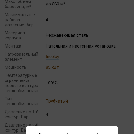
Макс. объем
до 260 м³
бассейна, м³
Максимальное
рабочее
4
давление, бар
Материал
Нержавеющая сталь
корпуса
Монтаж
Напольная и настенная установка
Нагревательный
Incoloy
элемент
Мощность
85 кВт
Температурные
ограничения
+90°C
первого контура
теплообменника
Тип
Трубчатый
теплообменника
Давление на 1-й
4
контур, Бар
Давление на 2-й
4
контур, Бар