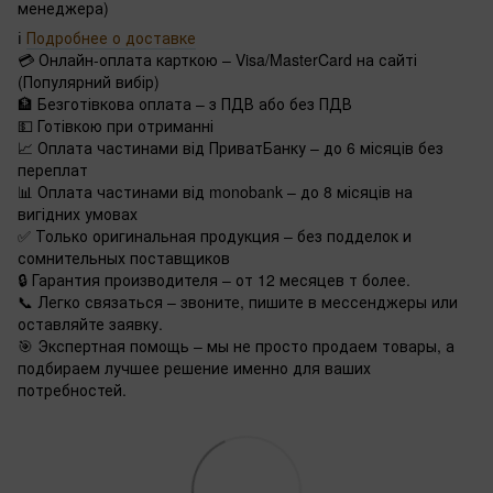
менеджера)
ℹ️
Подробнее о доставке
💳 Онлайн-оплата карткою – Visa/MasterCard на сайті
(Популярний вибір)
🏦 Безготівкова оплата – з ПДВ або без ПДВ
💵 Готівкою при отриманні
📈 Оплата частинами від ПриватБанку – до 6 місяців без
переплат
📊 Оплата частинами від monobank – до 8 місяців на
вигідних умовах
✅ Только оригинальная продукция – без подделок и
сомнительных поставщиков
🔒 Гарантия производителя – от 12 месяцев т более.
📞 Легко связаться – звоните, пишите в мессенджеры или
оставляйте заявку.
🎯 Экспертная помощь – мы не просто продаем товары, а
подбираем лучшее решение именно для ваших
потребностей.