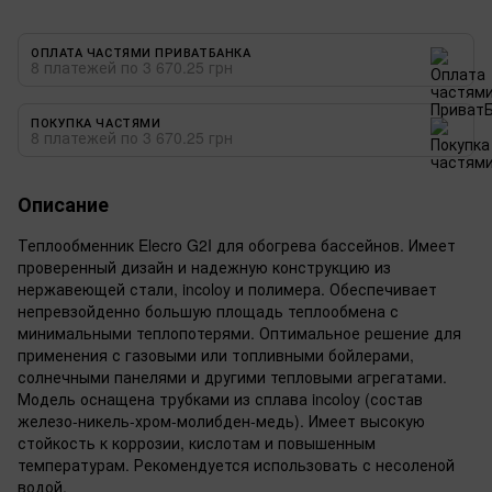
ОПЛАТА ЧАСТЯМИ ПРИВАТБАНКА
8 платежей по 3 670.25 грн
ПОКУПКА ЧАСТЯМИ
8 платежей по 3 670.25 грн
Описание
Теплообменник Elecro G2I для обогрева бассейнов. Имеет
проверенный дизайн и надежную конструкцию из
нержавеющей стали, incoloy и полимера. Обеспечивает
непревзойденно большую площадь теплообмена с
минимальными теплопотерями. Оптимальное решение для
применения с газовыми или топливными бойлерами,
солнечными панелями и другими тепловыми агрегатами.
Модель оснащена трубками из сплава incoloy (состав
железо-никель-хром-молибден-медь). Имеет высокую
стойкость к коррозии, кислотам и повышенным
температурам. Рекомендуется использовать с несоленой
водой.