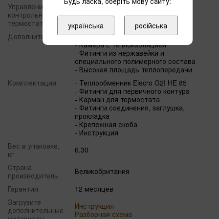
Будь ласка, оберіть мову сайту:
Управление
контрольным
Аналоговое и цифровое
термостатом
українська
російська
Дополнительно
- Полиамидная решетка
- Камера с теплоизоляцией
- Фитинги из нержавейки и
специального полимерного состава
- Высокая площадь теплопередачи
Комплектация
- Теплообменник Elecro G2I HE 85
- Фитинги для первичного контура
- Карман для термостата
- Фитинги соединения, заглушка,
прокладка
- Крепежная скоба
- Инструкция
Вес в упаковке,
6.30
кг
Страна
Великобритания
производитель
Гарантия
12 месяцев
Загрузите
Инструкция
дополнительные
Разборная схема
материалы