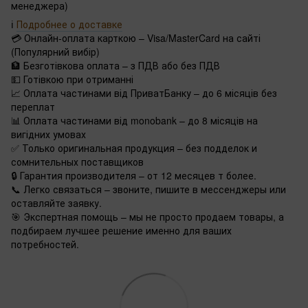
менеджера)
ℹ️
Подробнее о доставке
💳 Онлайн-оплата карткою – Visa/MasterCard на сайті
(Популярний вибір)
🏦 Безготівкова оплата – з ПДВ або без ПДВ
💵 Готівкою при отриманні
📈 Оплата частинами від ПриватБанку – до 6 місяців без
переплат
📊 Оплата частинами від monobank – до 8 місяців на
вигідних умовах
✅ Только оригинальная продукция – без подделок и
сомнительных поставщиков
🔒 Гарантия производителя – от 12 месяцев т более.
📞 Легко связаться – звоните, пишите в мессенджеры или
оставляйте заявку.
🎯 Экспертная помощь – мы не просто продаем товары, а
подбираем лучшее решение именно для ваших
потребностей.