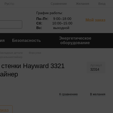
Сравнение
Рус
Укр
Желания
Вход
График работы:
Пн–Пт:
9:00–18:00
Мой заказ
Сб:
10:00–15:00
Вс:
выходной
Энергетическое
ия
Безопасность
оборудование
Закладные детали
Форсунки
ерсальная/лайнер
в стенки Hayward 3321
Артикул
32314
лайнер
К сравнению
В желания
аказ