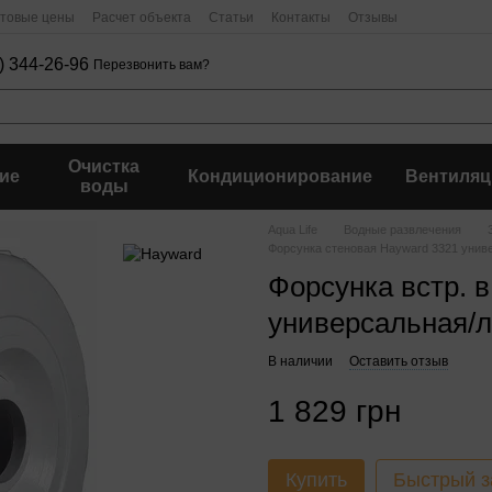
птовые цены
Расчет объекта
Статьи
Контакты
Отзывы
) 344-26-96
Перезвонить вам?
Очистка
ие
Кондиционирование
Вентиляц
воды
Aqua Life
Водные развлечения
Форсунка стеновая Hayward 3321 унив
Форсунка встр. 
универсальная/
В наличии
Оставить отзыв
1 829 грн
Купить
Быстрый з