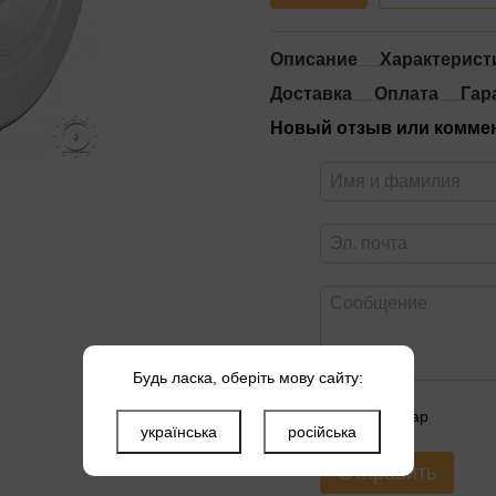
Описание
Характерист
Доставка
Оплата
Гар
Новый отзыв или комме
Будь ласка, оберіть мову сайту:
Оцените товар
українська
російська
Отправить