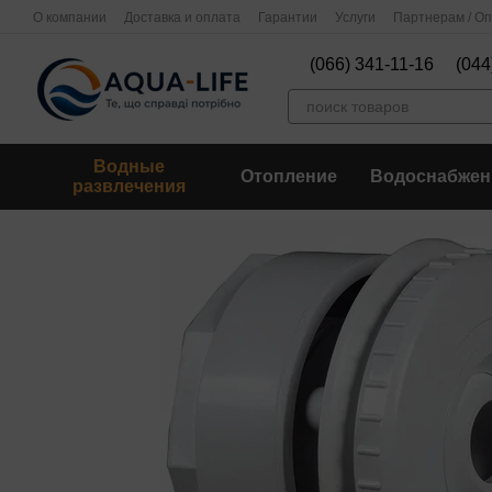
Перейти к основному контенту
О компании
Доставка и оплата
Гарантии
Услуги
Партнерам / О
(066) 341-11-16
(044
Водные
Отопление
Водоснабжен
развлечения